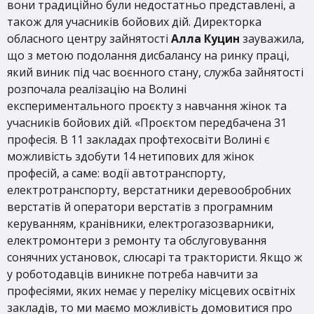
вони традиційно були недостатньо представлені, а
також для учасників бойових дій. Директорка
обласного центру зайнятості
Алла Куцин
зауважила,
що з метою подолання дисбалансу на ринку праці,
який виник під час воєнного стану, служба зайнятості
розпочала реалізацію на Волині
експериментального проєкту з навчання жінок та
учасників бойових дій. «Проєктом передбачена 31
професія. В 11 закладах профтехосвіти Волині є
можливість здобути 14 нетипових для жінок
професій, а саме: водії автотранспорту,
електротранспорту, верстатники деревообробних
верстатів й оператори верстатів з програмним
керуванням, кранівники, електрогазозварники,
електромонтери з ремонту та обслуговування
сонячних установок, слюсарі та трактористи. Якщо ж
у роботодавців виникне потреба навчити за
професіями, яких немає у переліку місцевих освітніх
закладів, то ми маємо можливість домовитися про