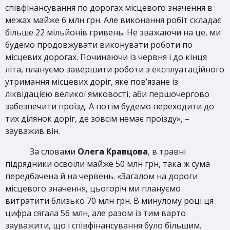
співфінансування по дорогах місцевого значення в
межах майже 6 млн грн. Але виконання робіт складає
більше 22 мільйонів гривень. Не зважаючи на це, ми
будемо продовжувати виконувати роботи по
місцевих дорогах. Починаючи із червня і до кінця
літа, плануємо завершити роботи з експлуатаційного
утримання місцевих доріг, яке пов’язане із
ліквідацією великої ямковості, аби першочергово
забезпечити проїзд. А потім будемо переходити до
тих ділянок доріг, де зовсім немає проїзду», –
зауважив він.
За словами
Олега Кравцова
, в травні
підрядники освоїли майже 50 млн грн, така ж сума
передбачена й на червень. «Загалом на дороги
місцевого значення, цьогоріч ми плануємо
витратити близько 70 млн грн. В минулому році ця
цифра сягала 56 млн, але разом із тим варто
зауважити, що і співфінансування було більшим.