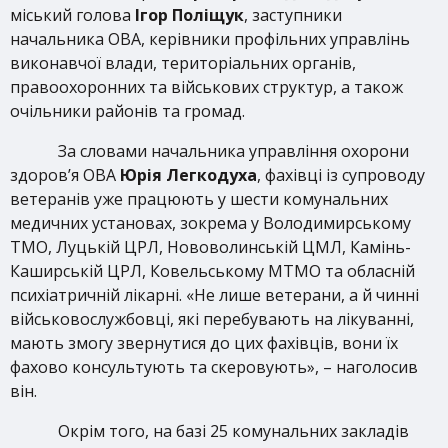
міський голова
Ігор Поліщук
, заступники
начальника ОВА, керівники профільних управлінь
виконавчої влади, територіальних органів,
правоохоронних та військових структур, а також
очільники районів та громад.
За словами начальника управління охорони
здоров’я ОВА
Юрія Легкодуха
, фахівці із супроводу
ветеранів уже працюють у шести комунальних
медичних установах, зокрема у Володимирському
ТМО, Луцькій ЦРЛ, Нововолинській ЦМЛ, Камінь-
Каширській ЦРЛ, Ковельському МТМО та обласній
психіатричній лікарні. «Не лише ветерани, а й чинні
військовослужбовці, які перебувають на лікуванні,
мають змогу звернутися до цих фахівців, вони їх
фахово консультують та скеровують», – наголосив
він.
Окрім того, на базі 25 комунальних закладів