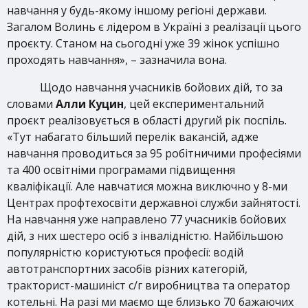
навчання у будь-якому іншому регіоні держави.
Загалом Волинь є лідером в Україні з реалізації цього
проєкту. Станом на сьогодні уже 39 жінок успішно
проходять навчання», – зазначила вона.
Щодо навчання учасників бойових дій, то за
словами
Алли Куцин
, цей експериментальний
проєкт реалізовується в області другий рік поспіль.
«Тут набагато більший перелік вакансій, адже
навчання проводиться за 95 робітничими професіями
та 400 освітніми програмами підвищення
кваліфікації. Але навчатися можна виключно у 8-ми
Центрах профтехосвіти державної служби зайнятості.
На навчання уже направлено 77 учасників бойових
дій, з них шестеро осіб з інвалідністю. Найбільшою
популярністю користуються професії: водій
автотранспортних засобів різних категорій,
тракторист-машиніст с/г виробництва та оператор
котельні. На разі ми маємо ще близько 70 бажаючих