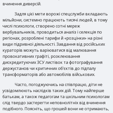
вчинення диверсій.
Задля цієї мети ворожі спецслужби вкладають
мільйони, системно працюють тисячі людей, в тому
числі психологи, створено сотні мереж
вербувальників, проводиться аналіз і селекція по
регіонах, розроблені тарифи й
«розцінки» на різні
види підривної діяльності. Завдання від російських
кураторів можуть варіюватися від малювання
провокативних графіті, розклеювання
дискредитуючих ЗСУ листівок та фотографування
держустанов чи критичних об’єктів до підпалу
трансформаторів або автомобілів військових.
Часто, погоджуючись на співпрацю, діти не
усвідомлюють наслідків таких дій. Тому найперше
батькам, а також педагогам та шкільним психологам
слід твердо застерегти неповнолітніх від вчинення
подібного. Поясніть, що грошей вони не отримають,