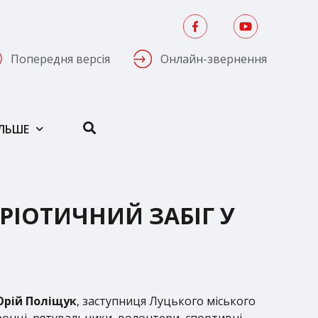
Попередня версія
Онлайн-звернення
ІЛЬШЕ
ТРІОТИЧНИЙ ЗАБІГ У
рій Поліщук
, заступниця Луцького міського
оронці, рятувальники, волонтери, спортивні