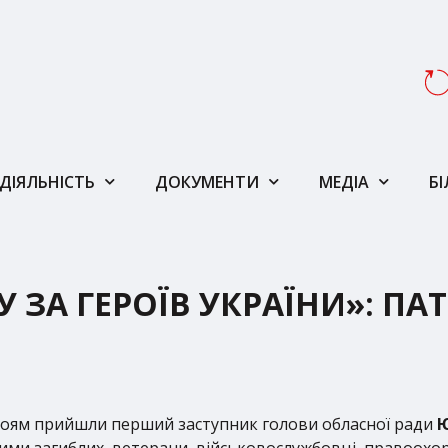
ДІЯЛЬНІСТЬ
ДОКУМЕНТИ
МЕДІА
Б
 ЗА ГЕРОЇВ УКРАЇНИ»: ПА
роям прийшли перший заступник голови обласної ради
Ю
ратими загиблих, ветерани, військовослужбовці, правоох