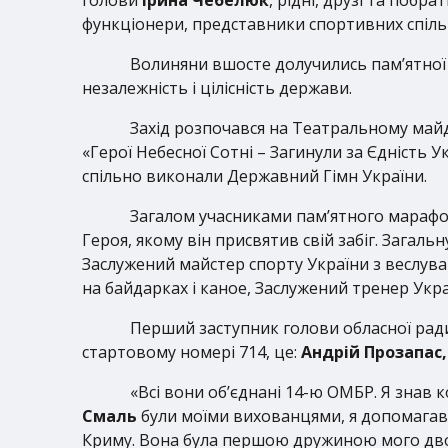
функціонери, представники спортивних спільн
Волиняни вшосте долучились пам’ятної 
незалежність і цілісність держави.
Захід розпочався на Театральному майд
«Герої Небесної Сотні – Загинули за Єдність
спільно виконали Державний Гімн України.
Загалом учасниками пам’ятного марафон
Героя, якому він присвятив свій забіг. Зага
Заслужений майстер спорту України з веслува
на байдарках і каное, Заслужений тренер Укра
Перший заступник голови обласної ра
стартовому номері 714, це:
Андрій Прозапас
«Всі вони об’єднані 14-ю ОМБР. Я знав 
Смаль
були моїми вихованцями, я допомагав ї
Криму. Вона була першою дружиною мого двою