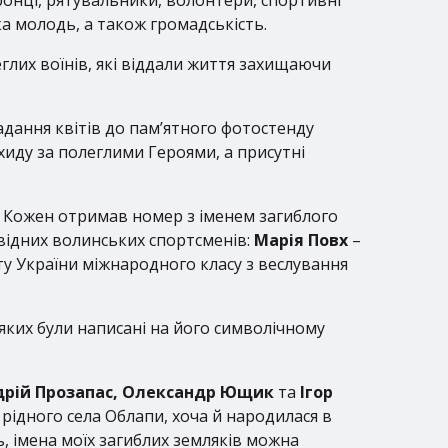
а молодь, а також громадськість.
глих воїнів, які віддали життя захищаючи
дання квітів до пам’ятного фотостенду
хиду за полеглими Героями, а присутні
. Кожен отримав номер з іменем загиблого
овідних волинських спортсменів:
Марія Повх
–
у України міжнародного класу з веслування
 яких були написані на його символічному
дрій Прозапас, Олександр Ющик
та
Ігор
рідного села Облапи, хоча й народилася в
 імена моїх загиблих земляків можна