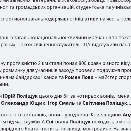
от та громадських організацій, студентська та учнівськ
спортивної загальнодержавної ініціативи на честь поле
ані із загальнонаціональної хвилини мовчання та покла
 України». Також священнослужителі ПЦУ відслужили пана
у протяжністю 2 км стали понад 800 краян різного віку
льну розминку для учасників заходу провели подружжя пр
ння на байдарках і каное та
Роман Повх
– майстер спорт
їни.
ди
Юрій Поліщук
цього дня біг за чотирьох воїнів, імена
, Олександр Ющик, Ігор Смаль
та
Світлана Поліщук…
кожного із цих воїнів, вони – уродженці Ковельщини.
Ан
м під час служби. А
Світлана Поліщук
походить з мого 
рідного брата і носить прізвище моєї родини. На жаль,