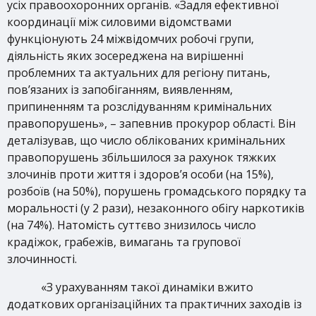
усіх правоохоронних органів. «Задля ефективної
координації між силовими відомствами
функціонують 24 міжвідомчих робочі групи,
діяльність яких зосереджена на вирішенні
проблемних та актуальних для регіону питань,
пов’язаних із запобіганням, виявленням,
припиненням та розслідуванням кримінальних
правопорушень», – запевнив прокурор області. Він
деталізував, що число облікованих кримінальних
правопорушень збільшилося за рахунок тяжких
злочинів проти життя і здоров’я особи (на 15%),
розбоїв (на 50%), порушень громадського порядку та
моральності (у 2 рази), незаконного обігу наркотиків
(на 74%). Натомість суттєво знизилось число
крадіжок, грабежів, вимагань та групової
злочинності.
«З урахуванням такої динаміки вжито
додаткових організаційних та практичних заходів із