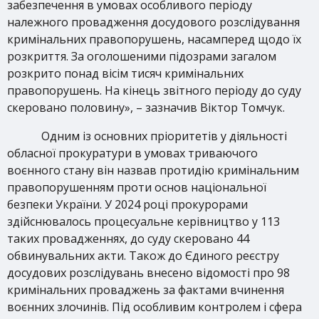
забезпечення в умовах особливого періоду
належного провадження досудового розслідування
кримінальних правопорушень, насамперед щодо їх
розкриття. За оголошеними підозрами загалом
розкрито понад вісім тисяч кримінальних
правопорушень. На кінець звітного періоду до суду
скеровано половину», – зазначив Віктор Томчук.
Одним із основних пріоритетів у діяльності
обласної прокуратури в умовах триваючого
воєнного стану він назвав протидію кримінальним
правопорушенням проти основ національної
безпеки України. У 2024 році прокурорами
здійснювалось процесуальне керівництво у 113
таких провадженнях, до суду скеровано 44
обвинувальних акти. Також до Єдиного реєстру
досудових розслідувань внесено відомості про 98
кримінальних проваджень за фактами вчинення
воєнних злочинів. Під особливим контролем і сфера