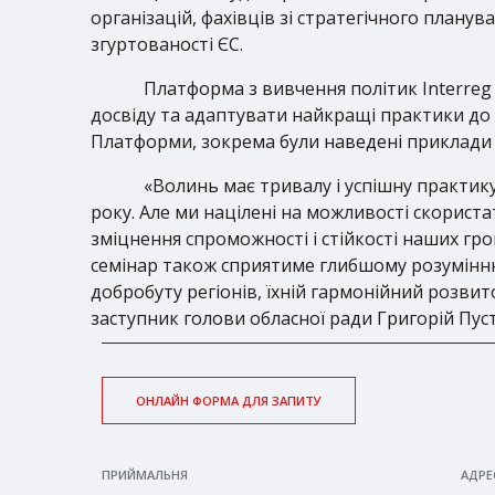
організацій, фахівців зі стратегічного плану
згуртованості ЄС.
Платформа з вивчення політик Interreg 
досвіду та адаптувати найкращі практики до 
Платформи, зокрема були наведені приклади т
«Волинь має тривалу і успішну практику
року. Але ми націлені на можливості скориста
зміцнення спроможності і стійкості наших гро
семінар також сприятиме глибшому розумінню
добробуту регіонів, їхній гармонійний розви
заступник голови обласної ради Григорій Пуст
ОНЛАЙН ФОРМА ДЛЯ ЗАПИТУ
ПРИЙМАЛЬНЯ
АДРЕ