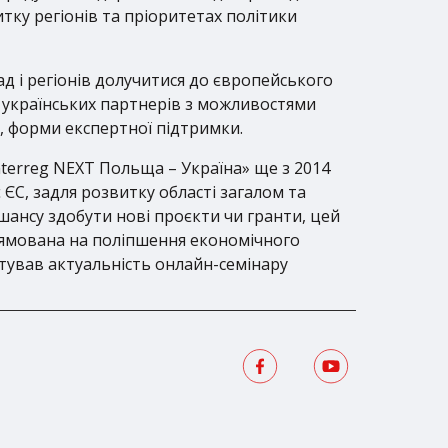
итку регіонів та пріоритетах політики
д і регіонів долучитися до європейського
и українських партнерів з можливостями
и, форми експертної підтримки.
nterreg NEXT Польща – Україна» ще з 2014
 ЄС, задля розвитку області загалом та
 шансу здобути нові проєкти чи гранти, цей
рямована на поліпшення економічного
нтував актуальність онлайн-семінару