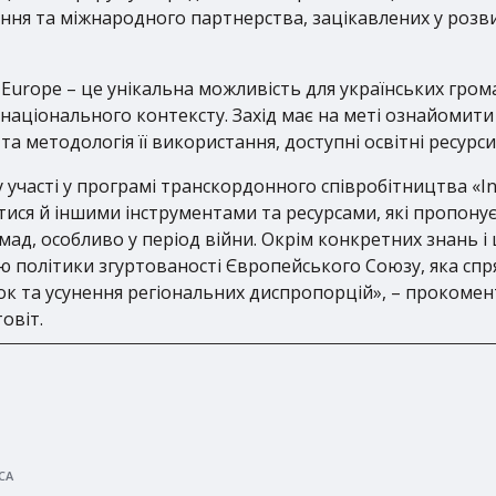
вання та міжнародного партнерства, зацікавлених у розв
Europe – це унікальна можливість для українських грома
національного контексту. Захід має на меті ознайомит
а методологія її використання, доступні освітні ресурс
 участі у програмі транскордонного співробітництва «I
тися й іншими інструментами та ресурсами, які пропонує
мад, особливо у період війни. Окрім конкретних знань і
 політики згуртованості Європейського Союзу, яка сп
ток та усунення регіональних диспропорцій», – прокоме
овіт.
СА