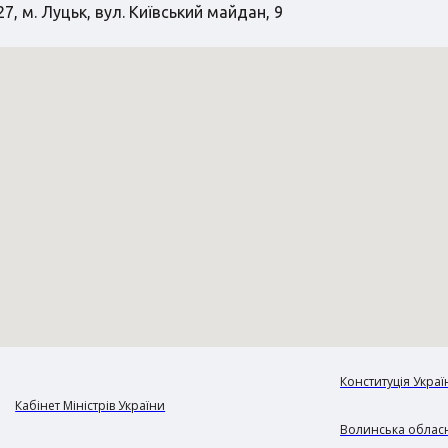
7, м. Луцьк, вул. Київський майдан, 9
Конституція Украї
Кабінет Міністрів України
Волинська обласн