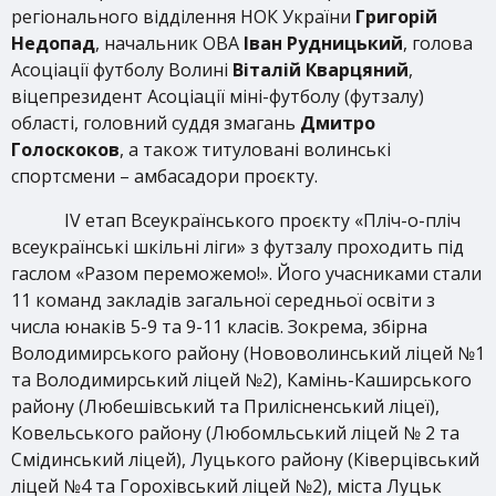
регіонального відділення НОК України
Григорій
Недопад
, начальник ОВА
Іван Рудницький
, голова
Асоціації футболу Волині
Віталій Кварцяний
,
віцепрезидент Асоціації міні-футболу (футзалу)
області, головний суддя змагань
Дмитро
Голоскоков
, а також титуловані волинські
спортсмени – амбасадори проєкту.
IV етап Всеукраїнського проєкту «Пліч-о-пліч
всеукраїнські шкільні ліги» з футзалу проходить під
гаслом «Разом переможемо!». Його учасниками стали
11 команд закладів загальної середньої освіти з
числа юнаків 5-9 та 9-11 класів. Зокрема, збірна
Володимирського району (Нововолинський ліцей №1
та Володимирський ліцей №2), Камінь-Каширського
району (Любешівський та Прилісненський ліцеї),
Ковельського району (Любомльський ліцей № 2 та
Смідинський ліцей), Луцького району (Ківерцівський
ліцей №4 та Горохівський ліцей №2), міста Луцьк