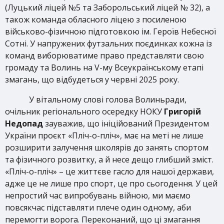
(Луцький ліцей №5 та Заборольський ліцей № 32), а
також команда обласного ліцею з посиленою
військово-фізичною підготовкою ім. Героїв Небесної
Сотні. У напружених футзальних поєдинках кожна із
команд виборюватиме право представляти свою
громаду та Волинь на V-му Всеукраїнському етапі
змагань, що відбудеться у червні 2025 року.
У вітальному слові голова Волиньради,
очільник регіонального осередку НОКУ
Григорій
Недопад
зауважив, що ініційований Президентом
України проєкт «Пліч-о-пліч», має на меті не лише
розширити залучення школярів до занять спортом
та фізичного розвитку, а й несе дещо глибший зміст.
«Пліч-о-пліч» – це життєве гасло для нашої держави,
адже це не лише про спорт, це про сьогодення. У цей
непростий час випробувань війною, ми маємо
повсякчас підставляти плече один одному, аби
перемогти ворога. Переконаний, що ці змагання