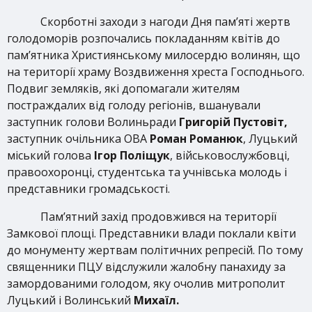
Скорботні заходи з нагоди Дня пам’яті жертв
голодоморів розпочались покладанням квітів до
пам’ятника Християнському милосердю волинян, що
на території храму Воздвиження хреста Господнього.
Подвиг земляків, які допомагали жителям
постраждалих від голоду регіонів, вшанували
заступник голови Волиньради
Григорій Пустовіт,
заступник очільника ОВА
Роман Романюк
, Луцький
міський голова
Ігор Поліщук
, військовослужбовці,
правоохоронці, студентська та учнівська молодь і
представники громадськості.
Пам’ятний захід продовжився на території
Замкової площі. Представники влади поклали квіти
до монументу жертвам політичних репресій. По тому
священники ПЦУ відслужили жалобну панахиду за
замордованими голодом, яку очолив митрополит
Луцький і Волинський
Михаїл.