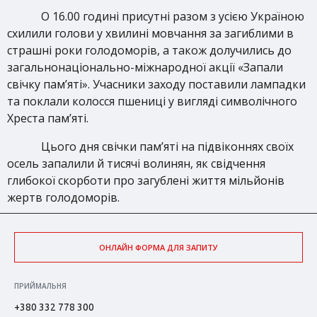
О 16.00 годині присутні разом з усією Україною
схилили голови у хвилині мовчання за загиблими в
страшні роки голодоморів, а також долучились до
загальнонаціонально-міжнародної акції «Запали
свічку пам’яті». Учасники заходу поставили лампадки
та поклали колосся пшениці у вигляді символічного
Хреста пам’яті.
Цього дня свічки пам’яті на підвіконнях своїх
осель запалили й тисячі волинян, як свідчення
глибокої скорботи про загублені життя мільйонів
жертв голодоморів.
ОНЛАЙН ФОРМА ДЛЯ ЗАПИТУ
ПРИЙМАЛЬНЯ
+380 332 778 300