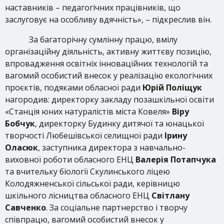
наставників – педагогічних працівників, що
заслуговує на особливу вдячність», – підкреслив він.
За багаторічну сумлінну працю, вмілу
організаційну діяльність, активну життєву позицію,
впровадження освітніх інноваційних технологій та
вагомий особистий внесок у реалізацію екологічних
проєктів, подяками обласної ради
Юрій Поліщук
нагородив: директорку закладу позашкільної освіти
«Станція юних натуралістів міста Ковеля»
Віру
Бобчук
, директорку Будинку дитячої та юнацької
творчості Любешівської селищної ради
Ірину
Оласюк
, заступника директора з навчально-
виховної роботи обласного ЕНЦ
Валерія Потапчука
та вчительку біології Скулинського ліцею
Колодяжненської сільської ради, керівницю
шкільного лісництва обласного ЕНЦ
Світлану
Савченко
. За соціальне партнерство і творчу
співпрацю, вагомий особистий внесок у