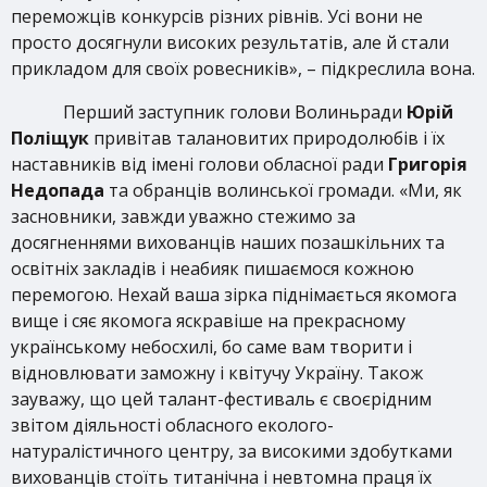
переможців конкурсів різних рівнів. Усі вони не
просто досягнули високих результатів, але й стали
прикладом для своїх ровесників», – підкреслила вона.
Перший заступник голови Волиньради
Юрій
Поліщук
привітав талановитих природолюбів і їх
наставників від імені голови обласної ради
Григорія
Недопада
та обранців волинської громади. «Ми, як
засновники, завжди уважно стежимо за
досягненнями вихованців наших позашкільних та
освітніх закладів і неабияк пишаємося кожною
перемогою. Нехай ваша зірка піднімається якомога
вище і сяє якомога яскравіше на прекрасному
українському небосхилі, бо саме вам творити і
відновлювати заможну і квітучу Україну. Також
зауважу, що цей талант-фестиваль є своєрідним
звітом діяльності обласного еколого-
натуралістичного центру, за високими здобутками
вихованців стоїть титанічна і невтомна праця їх