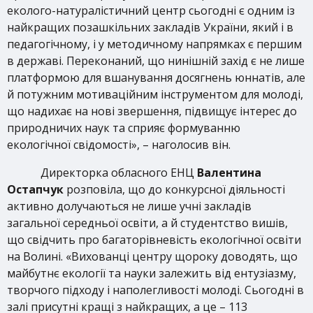
еколого-натуралістичний центр сьогодні є одним із
найкращих позашкільних закладів України, який і в
педагогічному, і у методичному напрямках є першим
в державі. Переконаний, що нинішній захід є не лише
платформою для вшанування досягнень юннатів, але
й потужним мотиваційним інструментом для молоді,
що надихає на нові звершення, підвищує інтерес до
природничих наук та сприяє формуванню
екологічної свідомості», – наголосив він.
Директорка обласного ЕНЦ
Валентина
Остапчук
розповіла, що до конкурсної діяльності
активно долучаються не лише учні закладів
загальної середньої освіти, а й студентство вишів,
що свідчить про багаторівневість екологічної освіти
на Волині. «Вихованці центру щороку доводять, що
майбутнє екології та науки залежить від ентузіазму,
творчого підходу і наполегливості молоді. Сьогодні в
залі присутні кращі з найкращих, а це – 113