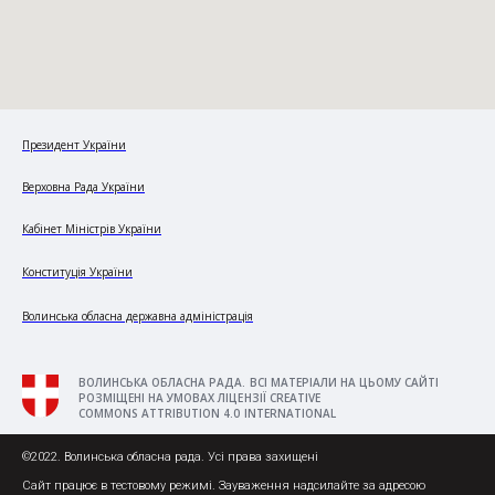
Президент України
Верховна Рада України
Кабінет Міністрів України
Конституція України
Волинська обласна державна адміністрація
ВОЛИНСЬКА ОБЛАСНА РАДА. ВСІ МАТЕРІАЛИ НА ЦЬОМУ САЙТІ
РОЗМІЩЕНІ НА УМОВАХ ЛІЦЕНЗІЇ CREATIVE
COMMONS ATTRIBUTION 4.0 INTERNATIONAL
©2022. Волинська обласна рада. Усі права захищені
Сайт працює в тестовому режимі. Зауваження надсилайте за адресою