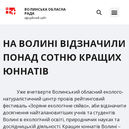
ВОЛИНСЬКА ОБЛАСНА
РАДА
офіційний сайт
НА ВОЛИНІ ВІДЗНАЧИЛИ
ПОНАД СОТНЮ КРАЩИХ
ЮННАТІВ
Уже вчетверте Волинський обласний еколого-
натуралістичний центр провів рейтинговий
фестиваль «Зоряне екологічне сяйво», аби відзначити
досягнення найталановитіших учнів та студентів
Волині в екологічній освіті, природничих науках та
дослідницькій діяльності. Кращих юннатів Волині –