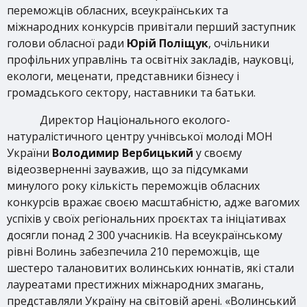
переможців обласних, всеукраїнських та
міжнародних конкурсів привітали перший заступник
голови обласної ради
Юрій Поліщук
, очільники
профільних управлінь та освітніх закладів, науковці,
екологи, меценати, представники бізнесу і
громадського сектору, наставники та батьки.
Директор Національного еколого-
натуралістичного центру учнівської молоді МОН
України
Володимир Вербицький
у своєму
відеозверненні зауважив, що за підсумками
минулого року кількість переможців обласних
конкурсів вражає своєю масштабністю, адже вагомих
успіхів у своїх регіональних проєктах та ініціативах
досягли понад 2 300 учасників. На всеукраїнському
рівні Волинь забезпечила 210 переможців, ще
шестеро талановитих волинських юннатів, які стали
лауреатами престижних міжнародних змагань,
представляли Україну на світовій арені. «Волинський