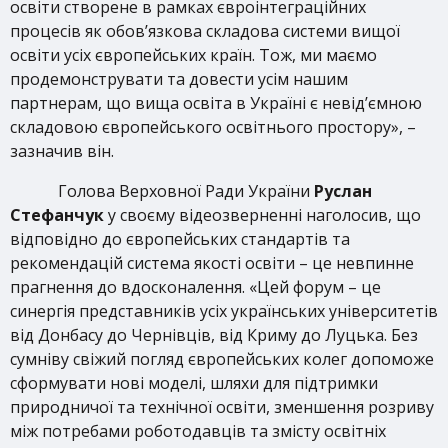
освіти створене в рамках євроінтеграційних
процесів як обов’язкова складова системи вищої
освіти усіх європейських країн. Тож, ми маємо
продемонструвати та довести усім нашим
партнерам, що вища освіта в Україні є невід’ємною
складовою європейського освітнього простору», –
зазначив він.
Голова Верховної Ради України
Руслан
Стефанчук
у своєму відеозверненні наголосив, що
відповідно до європейських стандартів та
рекомендацій система якості освіти – це невпинне
прагнення до вдосконалення. «Цей форум – це
синергія представників усіх українських університетів
від Донбасу до Чернівців, від Криму до Луцька. Без
сумніву свіжий погляд європейських колег допоможе
сформувати нові моделі, шляхи для підтримки
природничої та технічної освіти, зменшення розриву
між потребами роботодавців та змісту освітніх