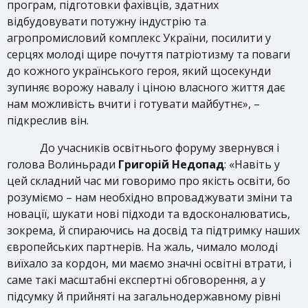
програм, підготовки фахівців, здатних
відбудовувати потужну індустрію та
агропромисловий комплекс України, посилити у
серцях молоді щире почуття патріотизму та поваги
до кожного українського героя, який щосекунди
зупиняє ворожу навалу і ціною власного життя дає
нам можливість вчити і готувати майбутнє», –
підкреслив він.
До учасників освітнього форуму звернувся і
голова Волиньради
Григорій Недопад
: «Навіть у
цей складний час ми говоримо про якість освіти, бо
розуміємо – нам необхідно впроваджувати зміни та
новації, шукати нові підходи та вдосконалюватись,
зокрема, й спираючись на досвід та підтримку наших
європейських партнерів. На жаль, чимало молоді
виїхало за кордон, ми маємо значні освітні втрати, і
саме такі масштабні експертні обговорення, а у
підсумку й прийняті на загальнодержавному рівні