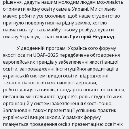
рішення, дадуть нашим молодим людям можливість
отримати якісну освіту саме в Україні. Ми спільно
маємо робити усе можливе, щоб наше студентство
прагнуло повернутися на рідну землю, хотіло
навчатись тут та в майбутньому розбудовувати
сильну Україну», – наголосив
Григорій Недопад.
У дводенній програмі Українського форуму
якості освіти UQAF–2025 передбачене обговорення
європейських трендів у забезпеченні якості вищої
освіти, запровадженні інституційної акредитації в
українській системі вищої освіти, відродженні
технологічної освіти як синергії держави,
роботодавця та вишів, стандартів нового покоління,
питаннях ментального здоров’я, роль студентських
організацій у системі забезпечення якості тощо.
Заплановані також презентації успішних практик
української вищої школи. У рамках форуму
планується проведення сесії з презентацією освітніх