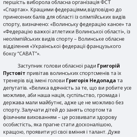
першість виборола обласна організація ФСТ
«Спартак». Кращими федераціями,відповідно до
принесених балів для області із олімпійських видів
спорту, визначено: «Волинську федерацію каное» та
«Федерацію важкої атлетики Волинської області», із
неолімпійських видів спорту – Волинське обласне
відділення «Української федерації французького
боксу “САВАТ”».
Заступник голови обласної ради
Григорій
Пустовіт
привітав волинських спортсменів та їх
тренерів від імені голови
Григорія Недопада
та
депутатів. «Велика вдячність за те, що ви робите усе
можливе, аби наша нація, суспільство, громада і
держава мали майбутнє, адже це не можливо без
спорту. Залучати дітей до занять спортом та
фізичним вихованням – це розвивати здорову
особистість, яка прагне стати досконалішою,
кращою, проявити усі свої вміння і талант. Дуже