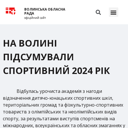
ВОЛИНСЬКА ОБЛАСНА
РАДА
офіційний сайт
НА ВОЛИНІ
ПІДСУМУВАЛИ
СПОРТИВНИЙ 2024 РІК
Відбулась урочиста академія з нагоди
відзначення дитячо-юнацьких спортивних шкіл,
територіальних громад та фізкультурно-спортивних
товариств з олімпійських та неолімпійських видів
спорту, за результатами виступів спортсменів на
міжнародних, всеукраїнських та обласних змаганнях у