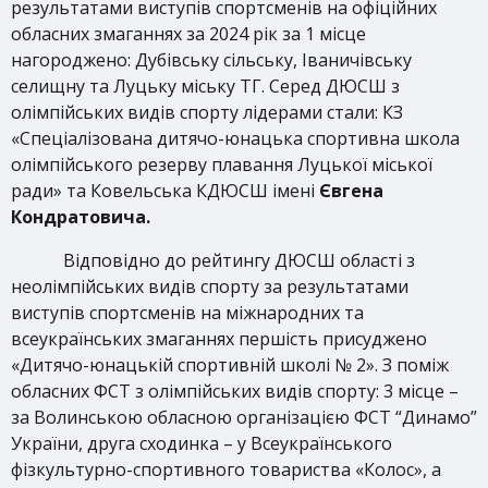
результатами виступів спортсменів на офіційних
обласних змаганнях за 2024 рік за 1 місце
нагороджено: Дубівську сільську, Іваничівську
селищну та Луцьку міську ТГ. Серед ДЮСШ з
олімпійських видів спорту лідерами стали: КЗ
«Спеціалізована дитячо-юнацька спортивна школа
олімпійського резерву плавання Луцької міської
ради» та Ковельська КДЮСШ імені
Євгена
Кондратовича.
Відповідно до рейтингу ДЮСШ області з
неолімпійських видів спорту за результатами
виступів спортсменів на міжнародних та
всеукраїнських змаганнях першість присуджено
«Дитячо-юнацькій спортивній школі № 2». З поміж
обласних ФСТ з олімпійських видів спорту: 3 місце –
за Волинською обласною організацією ФСТ “Динамо”
України, друга сходинка – у Всеукраїнського
фізкультурно-спортивного товариства «Колос», а