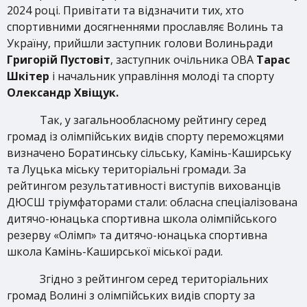
2024 році. Привітати та відзначити тих, хто
спортивними досягненнями прославляє Волинь та
Україну, прийшли заступник голови Волиньради
Григорій Пустовіт
, заступник очільника ОВА
Тарас
Шкітер
і начальник управління молоді та спорту
Олександр Хвіщук.
Так, у загальнообласному рейтингу серед
громад із олімпійських видів спорту переможцями
визначено Боратинську сільську, Камінь-Каширську
та Луцька міську територіальні громади. За
рейтингом результативності виступів вихованців
ДЮСШ тріумфаторами стали: обласна спеціалізована
дитячо-юнацька спортивна школа олімпійського
резерву «Олімп» та дитячо-юнацька спортивна
школа Камінь-Каширської міської ради.
Згідно з рейтингом серед територіальних
громад Волині з олімпійських видів спорту за