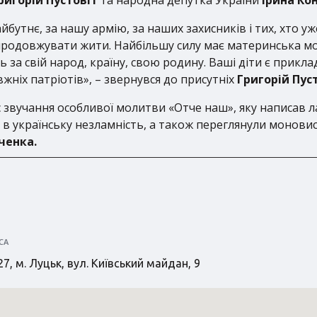
йбутнє, за нашу армію, за наших захисників і тих, хто уж
продовжувати жити. Найбільшу силу має материнська мо
ь за свій народ, країну, свою родину. Ваші діти є прикл
жніх патріотів», – звернувся до присутніх
Григорій Пуст
час звучання особливої молитви «Отче наш», яку написав
ри в українську незламність, а також переглянули монови
ченка.
СА
7, м. Луцьк, вул. Київський майдан, 9