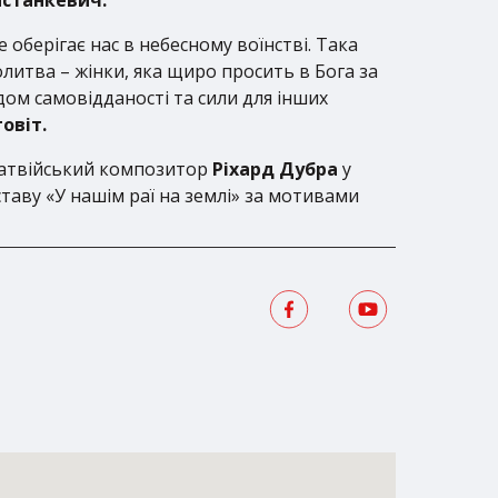
е оберігає нас в небесному воїнстві. Така
литва – жінки, яка щиро просить в Бога за
адом самовідданості та сили для інших
овіт.
 латвійський композитор
Ріхард Дубpа
у
ставу «У нашім раї на землі» за мотивами