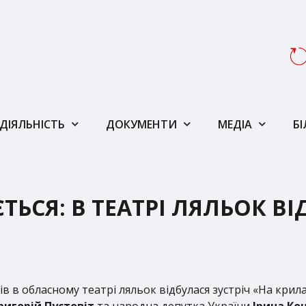
ДІЯЛЬНІСТЬ
ДОКУМЕНТИ
МЕДІА
Б
ЬСЯ: В ТЕАТРІ ЛЯЛЬОК ВІ
ів в обласному театрі ляльок відбулася зустріч «На крил
ригорій Пустовіт
та народна депутка України
Ірина Ко