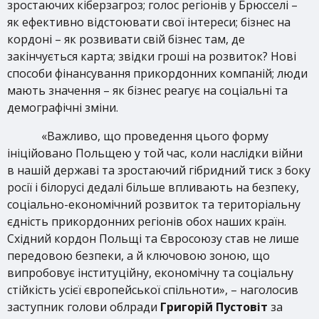
зростаючих кіберзагроз; голос регіонів у Брюсселі –
як ефективно відстоювати свої інтереси; бізнес на
кордоні – як розвивати свій бізнес там, де
закінчується карта; звідки гроші на розвиток? Нові
способи фінансування прикордонних компаній; люди
мають значення – як бізнес реагує на соціальні та
демографічні зміни.
«Важливо, що проведення цього форму
ініційовано Польщею у той час, коли наслідки війни
в нашій державі та зростаючий гібридний тиск з боку
росії і білорусі дедалі більше впливають на безпеку,
соціально-економічний розвиток та територіальну
єдність прикордонних регіонів обох наших країн.
Східний кордон Польщі та Євросоюзу став не лише
передовою безпеки, а й ключовою зоною, що
випробовує інституційну, економічну та соціальну
стійкість усієї європейської спільноти», – наголосив
заступник голови облради
Григорій Пустовіт
за