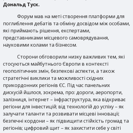
Дональд Туск.
Форум мав на меті створення платформи для
поглиблення дебатів та обміну досвідом між особами,
які приймають рішення, експертами,
представниками місцевого самоврядування,
науковими колами та бізнесом.
Сторони обговорили низку важливих тем, які
стосуються майбутнього Європи в контексті
геополітичних змін, безпекові аспекти, а також
стратегічні виклики та можливості східних
прикордонних регіонів ЄС. Під час панельних
дискусій йшлося, зокрема, про: дороги, аеропорти,
залізниця, інтернет – інфраструктура, яка відкриває
регіони для інвестицій; від технологій до успіху – як
залучати таланти та розвивати місцеві інновації;
безпечні кордони – як підвищити стійкість громад та
регіонів; цифровий щит – як захистити себе у світі