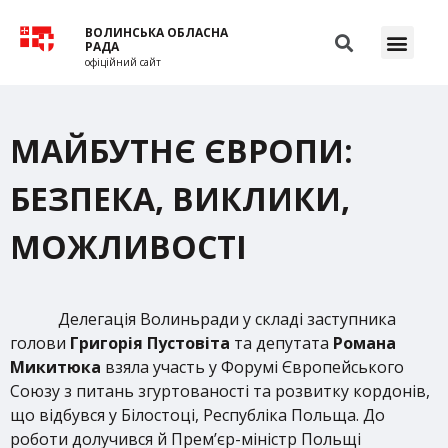
ВОЛИНСЬКА ОБЛАСНА
РАДА
офіційний сайт
МАЙБУТНЄ ЄВРОПИ:
БЕЗПЕКА, ВИКЛИКИ,
МОЖЛИВОСТІ
Делегація Волиньради у складі заступника
голови
Григорія Пустовіта
та депутата
Романа
Микитюка
взяла участь у Форумі Європейського
Союзу з питань згуртованості та розвитку кордонів,
що відбувся у Білостоці, Республіка Польща. До
роботи долучився й Прем’єр-міністр Польщі