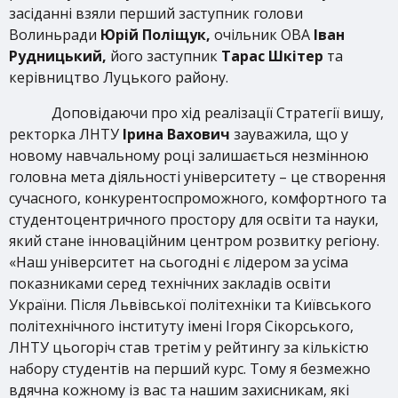
засіданні взяли перший заступник голови
Волиньради
Юрій Поліщук,
очільник ОВА
Іван
Рудницький,
його заступник
Тарас Шкітер
та
керівництво Луцького району.
Доповідаючи про хід реалізації Стратегії вишу,
ректорка ЛНТУ
Ірина Вахович
зауважила, що у
новому навчальному році залишається незмінною
головна мета діяльності університету – це створення
сучасного, конкурентоспроможного, комфортного та
студентоцентричного простору для освіти та науки,
який стане інноваційним центром розвитку регіону.
«Наш університет на сьогодні є лідером за усіма
показниками серед технічних закладів освіти
України. Після Львівської політехніки та Київського
політехнічного інституту імені Ігоря Сікорського,
ЛНТУ цьогоріч став третім у рейтингу за кількістю
набору студентів на перший курс. Тому я безмежно
вдячна кожному із вас та нашим захисникам, які