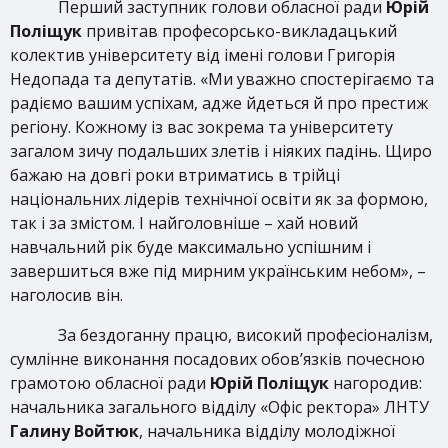
Перший заступник голови обласної ради
Юрій
Поліщук
привітав професорсько-викладацький
колектив університету від імені голови Григорія
Недопада та депутатів. «Ми уважно спостерігаємо та
радіємо вашим успіхам, адже йдеться й про престиж
регіону. Кожному із вас зокрема та університету
загалом зичу подальших злетів і ніяких падінь. Щиро
бажаю на довгі роки втриматись в трійці
національних лідерів технічної освіти як за формою,
так і за змістом. І найголовніше – хай новий
навчальний рік буде максимально успішним і
завершиться вже під мирним українським небом», –
наголосив він.
За бездоганну працю, високий професіоналізм,
сумлінне виконання посадових обов’язків почесною
грамотою обласної ради
Юрій Поліщук
нагородив:
начальника загального відділу «Офіс ректора» ЛНТУ
Галину Войтюк
, начальника відділу молодіжної