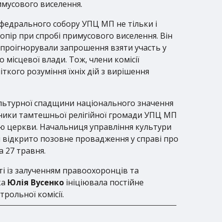
имусового виселення.
федрального собору УПЦ МП не тільки і
 опір при спробі примусового виселення. Він
 проігнорували запрошення взяти участь у
 місцевої влади. Тож, члени комісії
ткого розуміння їхніх дій з вирішення
культурної спадщини національного значення
ники тамтешньої релігійної громади УПЦ МП
ію церкви. Начальниця управління культури
 відкрито позовне провадження у справі про
 27 травня.
ті із залученням правоохоронців та
ка
Юлія Вусенко
ініціювала постійне
рольної комісії.