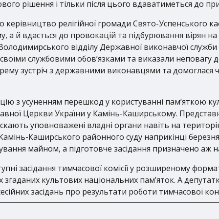
вого рішення і тільки після цього вдаватиметься до пр
 керівництво релігійної громади Свято-Успенського ка
у, а й вдасться до провокацій та підбурювання вірян на
и Володимирського відділу Державної виконавчої служби
и своїми службовими обов’язками та виказали неповагу до
крему зустріч з державними виконавцями та домоглася чі
уацію з усуненням перешкод у користуванні пам’яткою 
лавної Церкви України у Камінь-Каширському. Представ
пускають уповноважені владні органи навіть на територ
амінь-Каширського районного суду наприкінці березня
ування майном, а підготовче засідання призначено аж на
пні засідання тимчасової комісії у розширеному форма
х згаданих культових національних пам’яток. А депутат
есійних засідань про результати роботи тимчасової конт