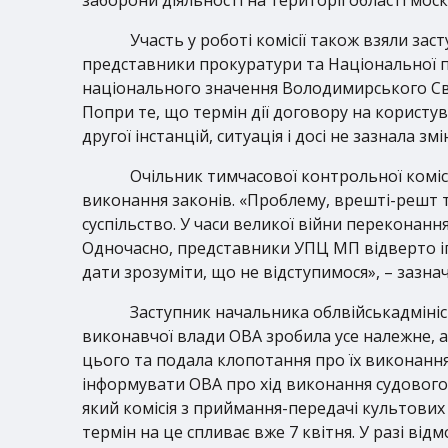
Участь у роботі комісії також взяли за
представники прокуратури та Національної по
національного значення Володимирського Св
Попри те, що термін дії договору на користу
другої інстанцій, ситуація і досі не зазнала змі
Очільник тимчасової контрольної коміс
виконання законів. «Проблему, врешті-решт т
суспільство. У часи великої війни переконанн
Одночасно, представники УПЦ МП відверто ігн
дати зрозуміти, що не відступимося», – зазнач
Заступник начальника облвійськадмініс
виконавчої влади ОВА зробила усе належне, 
цього та подала клопотання про їх виконанн
інформувати ОВА про хід виконання судового 
який комісія з приймання-передачі культових
термін на це спливає вже 7 квітня. У разі ві