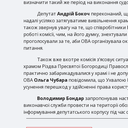
визначити такий же період на виконання судо
Депутат
Андрій Бокоч
переконаний, що
надалі усіляко затягуватиме вивільнення храм
також звернув увагу на те, що співробітник
роботі комісії, чим, на його думку, знехтувал
проголосували за те, аби ОВА організувала о
питання.
Також вже вкотре комісія з’ясовує сит
храмом Різдва Пресвятої Богородиці Правос
практично забарикадувалися у храмі і не до
ОВА
Ольга Чубара
повідомила, що Ухвалою К
усунення перешкод у здійсненні права корист
Володимир Бондар
запропонував насту
виконавчої служби провести на території обо
інформування депутатського корпусу під час с