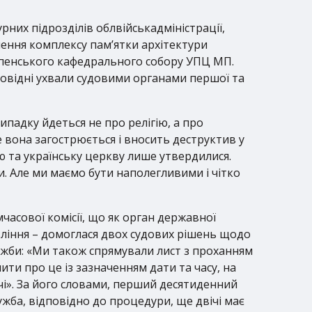
урних підрозділів облвійськадміністрації,
нення комплексу пам’ятки архітектури
пенського кафедрального собору УПЦ МП.
повідні ухвали судовими органами першої та
ипадку йдеться не про релігію, а про
 вона загострюється і вносить деструктив у
ію та українську церкву лише утвердилися.
и. Але ми маємо бути наполегливими і чітко
часової комісії, що як орган державної
вління – домоглася двох судових рішень щодо
ужби: «Ми також спрямували лист з проханням
ти про це із зазначенням дати та часу, на
чі». За його словами, перший десятиденний
лужба, відповідно до процедури, ще двічі має