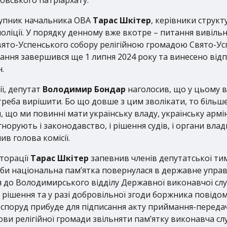
ступник начальника ОВА
Тарас Шкітер
, керівники структ
ліції. У порядку денному вже вкотре – питання вивіль
ято-Успенського собору релігійною громадою Свято-Ус
вання завершився ще 1 липня 2024 року та винесено від
н.
ії, депутат
Володимир Бондар
наголосив, що у цьому в
реба вирішити. Бо що довше з цим зволікати, то більше
я, що ми повинні мати українську владу, українську арм
орують і законодавство, і рішення судів, і органи влад
ив голова комісії.
торації
Тарас Шкітер
запевнив членів депутатської тим
аби національна пам’ятка повернулася в державне упра
я до Володимирського відділу Державної виконавчої сл
рішення та у разі добровільної згоди боржника повідоми
 споруд прибуде для підписання акту приймання-переда
дмови релігійної громади звільняти пам’ятку виконавча с