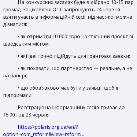
На конкурсних засадах буде відібрано 10-15 пар
громад. Зацікавлені ОТГ запрошують 24 червня
взяти участь в інформаційній сесії, під час якої можна
дізнатися:
• як отримати 10 000 євро на спільний проєкт зі
шведським містом;
• які ідеї точно підійдуть для грантової заявки;
• як показати, що партнерство — реальне, а не
на папері;
• що обов’язково має бути у заявці, щоб її
підтримали.
Реєстрація на інформаційну сесію триває до
15:00 год 23 червня:
https://polaris.org.ua/en/?
option=com_rsform&view=rsform…