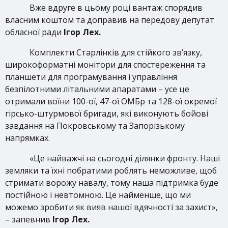
Вже вдруге в цьому році вантаж спорядив
власним коштом та доправив на передову депутат
обласної ради
Ігор Лех.
Комплекти Старлінків для стійкого зв’язку,
широкоформатні монітори для спостереження та
планшети для програмування і управління
безпілотними літальними апаратами – усе це
отримали воїни 100-ої, 47-ої ОМБр та 128-ої окремої
гірсько-штурмової бригади, які виконують бойові
завдання на Покровському та Запорізькому
напрямках.
«Це найважчі на сьогодні ділянки фронту. Наші
земляки та їхні побратими роблять неможливе, щоб
стримати ворожу навалу, тому наша підтримка буде
постійною і невтомною. Це найменше, що ми
можемо зробити як вияв нашої вдячності за захист»,
– запевнив
Ігор Лех.