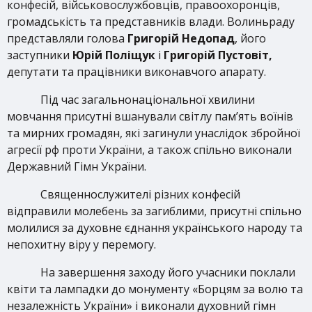
конфесій, військовослужбовців, правоохоронців,
громадськість та представників влади. Волиньраду
представляли голова
Григорій Недопад
, його
заступники
Юрій Поліщук
і
Григорій Пустовіт,
депутати та працівники виконавчого апарату.
Під час загальнонаціональної хвилини
мовчання присутні вшанували світлу пам’ять воїнів
та мирних громадян, які загинули унаслідок збройної
агресії рф проти України, а також спільно виконали
Державний Гімн України.
Священнослужителі різних конфесій
відправили молебень за загиблими, присутні спільно
молилися за духовне єднання українського народу та
непохитну віру у перемогу.
На завершення заходу його учасники поклали
квіти та лампадки до монументу «Борцям за волю та
незалежність України» і виконали духовний гімн