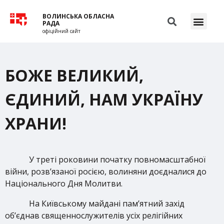
ВОЛИНСЬКА ОБЛАСНА
РАДА
офіційний сайт
БОЖЕ ВЕЛИКИЙ,
ЄДИНИЙ, НАМ УКРАЇНУ
ХРАНИ!
У
треті роковини початку повномасштабної
війни, розв’язаної росією, волиняни доєдналися до
Національного Дня Молитви.
На Київському майдані пам’ятний захід
об’єднав священнослужителів усіх релігійних