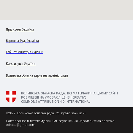
Президент України
Верховна Рада України
Кабінет Міністрів України
Конституція України
Волинська обласна державна адміністрація
ВОЛИНСЬКА ОБЛАСНА РАДА. ВСІ МАТЕРІАЛИ НА ЦЬОМУ САЙТІ
РОЗМІЩЕНІ НА УМОВАХ ЛІЦЕНЗІЇ CREATIVE
COMMONS ATTRIBUTION 4.0 INTERNATIONAL
©2022. Волинська обласна рада. Усі права захищені
Сайт працює в тестовому режимі. Зауваження надсилайте за адресою
volrada@gmail.com