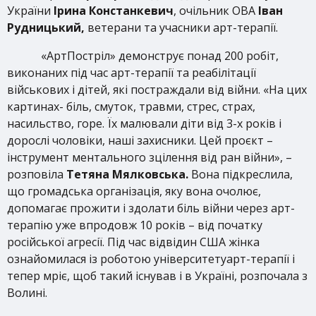
України
Ірина Констанкевич
, очільник ОВА
Іван
Рудницький,
ветерани та учасники арт-терапії.
«АртПостріл» демонструє понад 200 робіт,
виконаних під час арт-терапії та реабілітації
військових і дітей, які постраждали від війни. «На цих
картинах- біль, смуток, травми, стрес, страх,
насильство, горе. Їх малювали діти від 3-х років і
дорослі чоловіки, наші захисники. Цей проєкт –
інструмент ментального зцілення від ран війни», –
розповіла
Тетяна Мялковська.
Вона підкреслила,
що громадська організація, яку вона очолює,
допомагає прожити і здолати біль війни через арт-
терапію уже впродовж 10 років – від початку
російської агресії. Під час відвідин США жінка
ознайомилася із роботою університетуарт-терапії і
тепер мріє, щоб такий існував і в Україні, розпочала з
Волині.