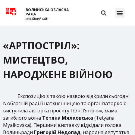
ВОЛИНСЬКА ОБЛАСНА
РАДА
офіційний сайт
«АРТПОСТРІЛ»:
МИСТЕЦТВО,
НАРОДЖЕНЕ ВІЙНОЮ
Експозицію з такою назвою відкрили сьогодні
в обласній раді.Її натхненницею та організаторкою
виступила авторка проєкту ГО «П’ятірня», мама
загиблого воїна
Тетяна Мялковська
(Tetyana
Myalkovska). Першими виставку відвідали голова
Волиньради
Григорій Недопад
, народна депутатка