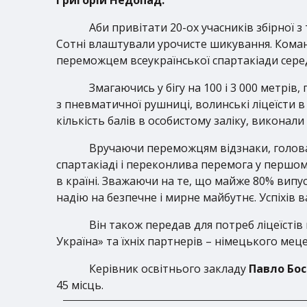
Аби привітати 20-ох учасників збірної 
Сотні влаштували урочисте шикування. Команд
переможцем всеукраїнської спартакіади сере
Змагаючись у бігу на 100 і 3 000 метрів
з пневматичної рушниці, волинські ліцеїсти в
кількість балів в особистому заліку, виконал
Вручаючи переможцям відзнаки, голо
спартакіаді і переконлива перемога у першом
в країні. Зважаючи на те, що майже 80% вип
надію на безпечне і мирне майбутнє. Успіхів в
Він також передав для потреб ліцеїстів 
Україна» та їхніх партнерів – німецького мец
Керівник освітнього закладу
Павло Бо
45 місць.