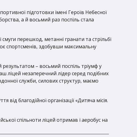
портивної підготовки імені Героїв Небесної
орства, а й восьмий раз поспіль стала
ні смуги перешкод, метанні гранати та стрільбі
 двоє спортсменів, здобувши максимальну
 результатом – восьмий поспіль тріумф у
аш ліцей незаперечний лідер серед подібних
донної служби, силових структур, маємо
я від благодійної організації «Дитяча місія.
йської спільноти ліцей отримав і аеробус на