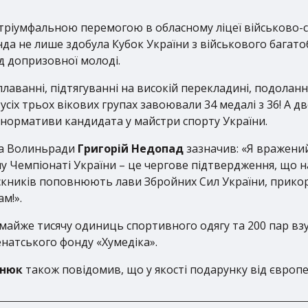
з тріумфальною перемогою в обласному ліцеї військово-с
а не лише здобула Кубок України з військового багатоб
д допризовної молоді.
, плаванні, підтягуванні на високій перекладині, подолан
 усіх трьох вікових групах завоювали 34 медалі з 36! А
и нормативи кандидата у майстри спорту України.
ва Волиньради
Григорій Недопад
зазначив: «Я вражений
у Чемпіонаті України – це чергове підтвердження, що н
ускників поповнюють лави Збройних Сил України, прикор
ам!».
майже тисячу одиниць спортивного одягу та 200 пар взутт
енатського фонду «Хумедіка».
снюк
також повідомив, що у якості подарунку від європе