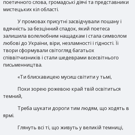
поетичного слова, громадські діячі та представники
мистецьких кіл області.
У
промовах присутні засвідчували пошану і
вдячність за безцінний спадок, який поетеса
залишила волелюбним нащадкам і стала символом
любові до України, віри, незламності і гідності. Її
твори сформували світогляд багатьох
співвітчизників і стали шедеврами всесвітнього
письменництва.
«Ти блискавицею мусиш світити у тьмі,
Поки зорею рожевою край твій освітиться
темний,
Треба шукати дороги тим людям, що ходять в
ярмі.
Глянуть всі ті, що живуть у великій темниці,