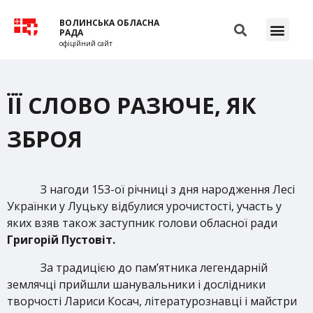
ВОЛИНСЬКА ОБЛАСНА
РАДА
офіційний сайт
ЇЇ СЛОВО РАЗЮЧЕ, ЯК
ЗБРОЯ
З нагоди 153-ої річниці з дня народження Лесі
Українки у Луцьку відбулися урочистості, участь у
яких взяв також заступник голови обласної ради
Григорій Пустовіт.
За традицією до пам’ятника легендарній
землячці прийшли шанувальники і дослідники
творчості Лариси Косач, літературознавці і майстри