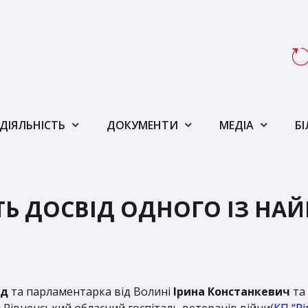
ДІЯЛЬНІСТЬ
ДОКУМЕНТИ
МЕДІА
Б
Ь ДОСВІД ОДНОГО ІЗ НА
ад
та парламентарка від Волині
Ірина Констанкевич
та 
 Рівненський обласний госпіталь ветеранів війни(
КП “Р