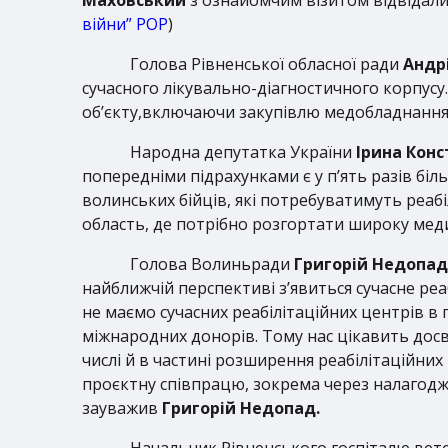
війни” РОР
)
Голова Рівненської обласної ради
Андр
сучасного лікувально-діагностичного корпусу
об’єкту,включаючи закупівлю медобладнання т
Народна депутатка України
Ірина Кон
попередніми підрахунками є у п’ять разів біл
волинських бійців, які потребуватимуть реабіл
область, де потрібно розгортати широку меди
Голова Волиньради
Григорій Недопад
найближчій перспективі з’явиться сучасне реаб
не маємо сучасних реабілітаційних центрів в
міжнародних донорів. Тому нас цікавить досві
числі й в частині розширення реабілітаційни
проєктну співпрацю, зокрема через налагодже
зауважив
Григорій Недопад.
Начальник Рівненського госпіталю вет