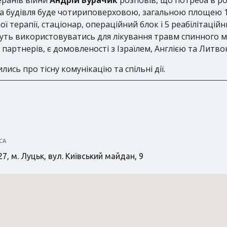
а будівля буде чотириповерховою, загальною площею 10 
ої терапії, стаціонар, операційний блок і 5 реабілітацій
дуть використовуватись для лікування травм спинного мо
артнерів, є домовленості з Ізраїлем, Англією та Литвою
сь про тісну комунікацію та спільні дії.
СА
7, м. Луцьк, вул. Київський майдан, 9