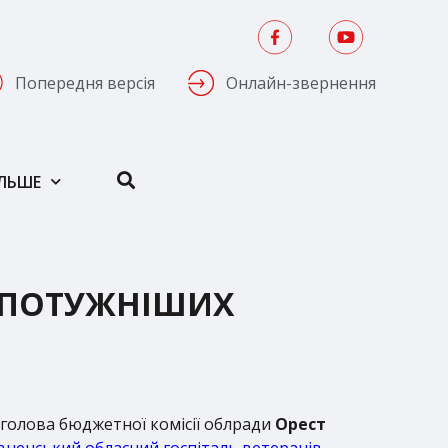
Попередня версія
Онлайн-звернення
ІЛЬШЕ
ЙПОТУЖНІШИХ
голова бюджетної комісії облради
Орест
івненський обласний госпіталь ветеранів