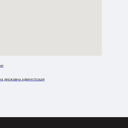
ни
а державна адміністрація