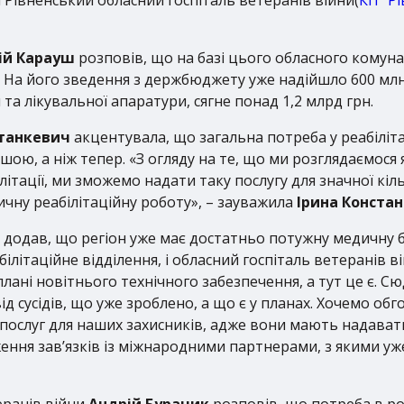
ій Карауш
розповів, що на базі цього обласного комун
. На його зведення з держбюджету уже надійшло 600 млн
а лікувальної апаратури, сягне понад 1,2 млрд грн.
станкевич
акцентувала, що загальна потреба у реабіліта
ьшою, а ніж тепер. «З огляду на те, що ми розглядаємося
ітації, ми зможемо надати таку послугу для значної кіль
чну реабілітаційну роботу», – зауважила
Ірина Конста
додав, що регіон уже має достатньо потужну медичну базу
ілітаційне відділення, і обласний госпіталь ветеранів в
 плані новітнього технічного забезпечення, а тут це є.
д сусідів, що уже зроблено, а що є у планах. Хочемо об
х послуг для наших захисників, адже вони мають надава
ння зав’язків із міжнародними партнерами, з якими уже
еранів війни
Андрій Бурачик
розповів, що потреба в ро