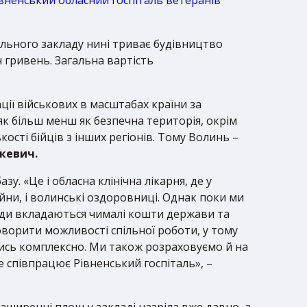
ального закладу нині триває будівництво
 гривень. Загальна вартість
ції військових в масштабах країни за
 як більш менш як безпечна територія, окрім
кості бійців з інших регіонів. Тому Волинь –
нкевич.
. «Це і обласна клінічна лікарня, де у
ійни, і волинські оздоровниці. Однак поки ми
 Сюди вкладаються чималі кошти держави та
говорити можливості спільної роботи, у тому
тись комплексно. Ми також розраховуємо й на
 співпрацює Рівненський госпіталь», –
зширенні площ у закладі назріла вже давно, а