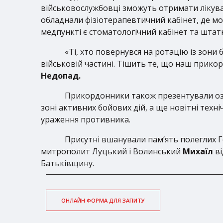
військовослужбовці зможуть отримати лікувал
обладнали фізіотерапевтичний кабінет, де мо
медпункті є стоматологічний кабінет та штат
«Ті, хто повернувся на ротацію із зони
військовій частині. Тішить те, що наш прико
Недопад.
Прикордонники також презентували озбр
зоні активних бойових дій, а ще новітні техн
ураження противника.
Присутні вшанували пам’ять полеглих Г
митрополит Луцький і Волинський
Михаїл
в
Батьківщину.
ОНЛАЙН ФОРМА ДЛЯ ЗАПИТУ