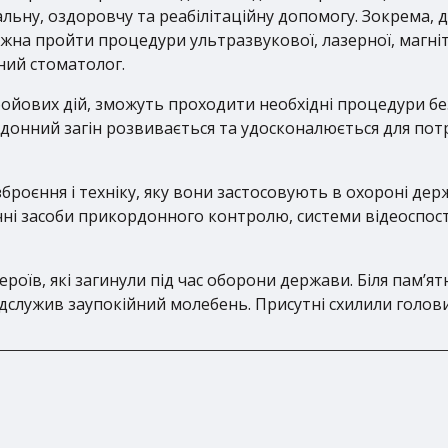
ьну, оздоровчу та реабілітаційну допомогу. Зокрема, д
жна пройти процедури ультразвукової, лазерної, магнітн
ний стоматолог.
 бойових дій, зможуть проходити необхідні процедури бе
рдонний загін розвивається та удосконалюється для потр
оєння і техніку, яку вони застосовують в охороні дер
ічні засоби прикордонного контролю, системи відеоспост
ероїв, які загинули під час оборони держави. Біля пам’
ідслужив заупокійний молебень. Присутні схилили голови 