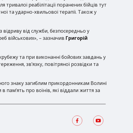
ля тривалої реабілітації поранених
бійців тут
ої та ударно-хвильової терапії. Також у
з відриву від служби, безпосередньо у
еб військових», – зазначив
Григорій
жрубежу та при виконанні бойових завдань у
ереження, зв’язку, повітряної розвідки та
ятного знаку загиблим прикордонникам Волині
в пам’ять про воїнів, які віддали життя за