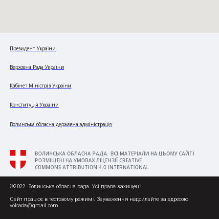
Президент України
Верховна Рада України
Кабінет Міністрів України
Конституція України
Волинська обласна державна адміністрація
ВОЛИНСЬКА ОБЛАСНА РАДА. ВСІ МАТЕРІАЛИ НА ЦЬОМУ САЙТІ
РОЗМІЩЕНІ НА УМОВАХ ЛІЦЕНЗІЇ CREATIVE
COMMONS ATTRIBUTION 4.0 INTERNATIONAL
©2022. Волинська обласна рада. Усі права захищені
Сайт працює в тестовому режимі. Зауваження надсилайте за адресою
volrada@gmail.com