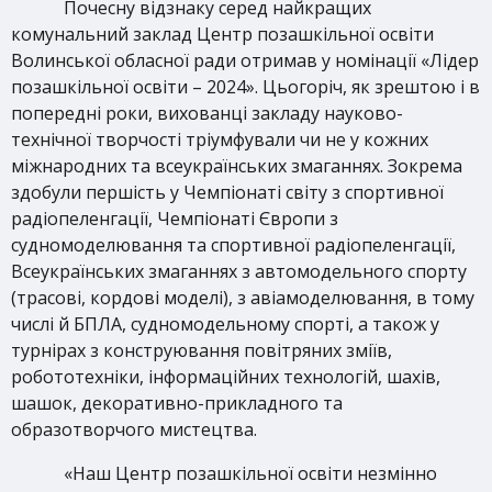
Почесну відзнаку серед найкращих
комунальний заклад Центр позашкільної освіти
Волинської обласної ради отримав у номінації «Лідер
позашкільної освіти – 2024». Цьогоріч, як зрештою і в
попередні роки, вихованці закладу науково-
технічної творчості тріумфували чи не у кожних
міжнародних та
всеукраїнських змаганнях. Зокрема
здобули першість у Чемпіонаті світу з спортивної
радіопеленгації, Чемпіонаті Європи з
судномоделювання та спортивної радіопеленгації,
Всеукраїнських змаганнях з автомодельного спорту
(трасові, кордові моделі), з авіамоделювання, в тому
числі й БПЛА, судномодельному спорті, а також у
турнірах з конструювання повітряних зміїв,
робототехніки, інформаційних технологій, шахів,
шашок, декоративно-прикладного та
образотворчого мистецтва.
«Наш Центр позашкільної освіти незмінно