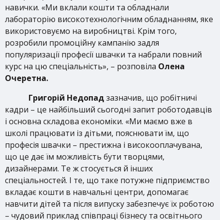
навички. «Ми вклали кошти та обладнали
лабораторію високотехнологічним обладнанням, яке
використовуємо на виробництві. Крім того,
розробили промоційну кампанію задля
популяризації професії швачки та набрали повний
курс на цю спеціальність», – розповіла
Олена
Очеретна.
Григорій Недопад
зазначив, що робітничі
кадри – це найбільший сьогодні запит роботодавців
і основна складова економіки. «Ми маємо вже в
школі працювати із дітьми, пояснювати їм, що
професія швачки – престижна і високооплачувана,
що це дає їм можливість бути творцями,
дизайнерами. Те ж стосується й інших
спеціальностей. І те, що таке потужне підприємство
вкладає кошти в навчальні центри, допомагає
навчити дітей та після випуску забезпечує їх роботою
– чудовий приклад співпраці бізнесу та освітнього