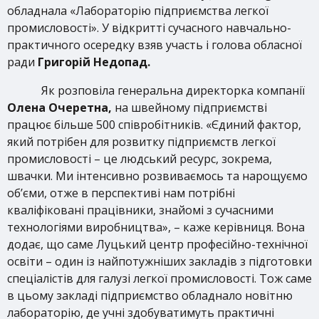
обладнала «Лабораторію підприємства легкої
промисловості». У відкритті сучасного навчально-
практичного осередку взяв участь і голова обласної
ради
Григорій Недопад.
Як розповіла генеральна директорка компанії
Олена Очеретна,
на швейному підприємстві
працює більше 500 співробітників. «Єдиний фактор,
який потрібен для розвитку підприємств легкої
промисловості – це людський ресурс, зокрема,
швачки. Ми інтенсивно розвиваємось та нарощуємо
об’єми, отже в перспективі нам потрібні
кваліфіковані працівники, знайомі з сучасними
технологіями виробництва», – каже керівниця. Вона
додає, що саме Луцький центр професійно-технічної
освіти – один із найпотужніших закладів з підготовки
спеціалістів для галузі легкої промисловості. Тож саме
в цьому закладі підприємство обладнало новітню
лабораторію, де учні здобуватимуть практичні