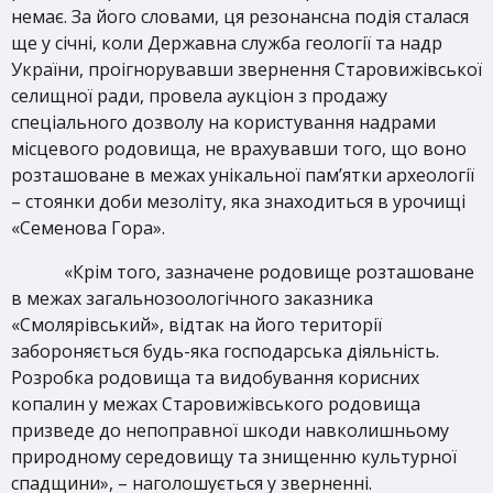
немає. За його словами, ця резонансна подія сталася
ще у січні, коли Державна служба геології та надр
України, проігнорувавши звернення Старовижівської
селищної ради, провела аукціон з продажу
спеціального дозволу на користування надрами
місцевого родовища, не врахувавши того, що воно
розташоване в межах унікальної пам’ятки археології
– стоянки доби мезоліту, яка знаходиться в урочищі
«Семенова Гора».
«Крім того, зазначене родовище розташоване
в межах загальнозоологічного заказника
«Смолярівський», відтак на його території
забороняється будь-яка господарська діяльність.
Розробка родовища та видобування корисних
копалин у межах Старовижівського родовища
призведе до непоправної шкоди навколишньому
природному середовищу та знищенню культурної
спадщини», – наголошується у зверненні.