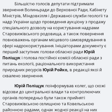
Більшістю голосів депутати підтримали
звернення Волиньради до Верховної Ради, Кабінету
Міністрів, Міндовкілля і Державної служби геології та
надр України щодо проведення аукціону з продажу
спеціального дозволу на користування надрами
Старовижівського родовища, а також повернення
повноважень органам місцевого самоврядування в
сфері надрокористування. Ініціаторами документу є
перший заступник голови обласної ради
Юрій
Поліщук
і голова постійної комісії обласної ради з
питань екології, раціонального використання
природних ресурсів
Юрій Ройко,
в редакції якої й
схвалено звернення.
Юрій Поліщук
поінформував колег, що схожі
відозви до центральної влади та контролюючих
органів попередньо були також прийняті
Старовижівською селищною та Ковельською
районною радами, однак жодної реакції на них