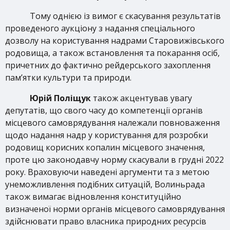
Тому однією із вимог є скасування результатів
проведеного аукціону з надання спеціального
дозволу на користування надрами Старовижівського
родовища, а також встановлення та покарання осіб,
причетних до фактично рейдерського захоплення
пам’ятки культури та природи.
Юрій Поліщук
також акцентував увагу
депутатів, що свого часу до компетенції органів
місцевого самоврядування належали повноваження
щодо надання надр у користування для розробки
родовищ корисних копалин місцевого значення,
проте цю законодавчу норму скасували в грудні 2022
року. Враховуючи наведені аргументи та з метою
унеможливлення подібних ситуацій, Волиньрада
також вимагає відновлення конституційно
визначеної норми органів місцевого самоврядування
здійснювати право власника природних ресурсів