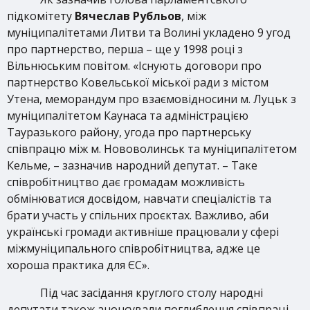
підкомітету
Вячеслав Рубльов
, між
муніципалітетами Литви та Волині укладено 9 угод
про партнерство, перша – ще у 1998 році з
Вільнюським повітом. «Існують договори про
партнерство Ковельської міської ради з містом
Утена, меморандум про взаємовідносини м. Луцьк з
муніципалітетом Каунаса та адміністрацією
Тауразького району, угода про партнерську
співпрацю між м. Нововолинськ та муніципалітетом
Кельме, – зазначив народний депутат. – Таке
співробітництво дає громадам можливість
обмінюватися досвідом, навчати спеціалістів та
брати участь у спільних проєктах. Важливо, аби
українські громади активніше працювали у сфері
міжмуніципального співробітництва, адже це
хороша практика для ЄС».
Під час засідання круглого столу народні
депутати також анонсували поглиблення співпраці