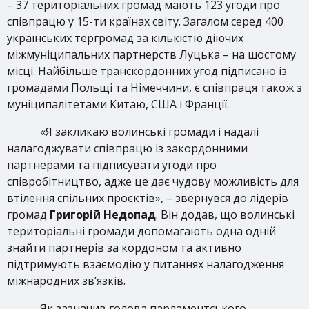
– 37 територіальних громад мають 123 угоди про
співпрацю у 15-ти країнах світу. Загалом серед 400
українських тергромад за кількістю діючих
міжмуніципальних партнерств Луцька – на шостому
місці. Найбільше транскордонних угод підписано із
громадами Польщі та Німеччини, є співпраця також з
муніципалітетами Китаю, США і Франції.
«Я закликаю волинські громади і надалі
налагоджувати співпрацю із закордонними
партнерами та підписувати угоди про
співробітництво, адже це дає чудову можливість для
втілення спільних проєктів», – звернувся до лідерів
громад
Григорій Недопад
. Він додав, що волинські
територіальні громади допомагають одна одній
знайти партнерів за кордоном та активно
підтримують взаємодію у питаннях налагодження
міжнародних зв’язків.
Як зазначив голова парламентського