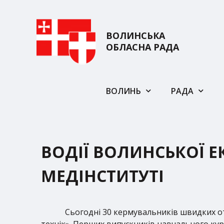
ВОЛИНСЬКА
ОБЛАСНА РАДА
ВОЛИНЬ
РАДА
ВОДІЇ ВОЛИНСЬКОЇ Е
МЕДІНСТИТУТІ
Сьогодні 30 кермувальників швидких о
технік». Перших випускників навчального кур