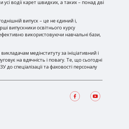
усі водії карет швидких, а таких – понад дві
однішній випуск – це не єдиний і,
рші випускники освітнього курсу
і ефективно використовуючи навчальні бази,
 викладачам медінституту за ініціативний і
говує на вдячність і повагу. Те, що сьогодні
 до спеціалізації та фаховості персоналу