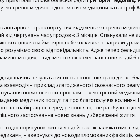
у екстреної медичної допомоги і медицини катастроф
В
санітарного транспорту тих відділень екстреної медич
й від чергувань час упродовж 3 місяців. Опанували не л
міння оцінювати ймовірні небезпеки як от загрози ураж
бо розуміємо свою відповідальність. Адже тепер фельдше
ми команди», – від імені своїх колег запевнив водій б
ад
відзначив результативність тісної співпраці двох об
 взаємодія – приклад злагодженого і своєчасного реагу
нзування нових освітніх програм – і «екстрений медичний
надання медичних послуг та про благополуччя волинян. 
ршою і найкращою серед регіонів, що не раз було оціне
пішного застосування нових знань у збереженні життя.
сьогодні порятунок життя людей також залежатиме і від 
 медикам», – звернувся до новодипломованих фахівців к