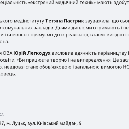
ціальність «екстрений медичний технік» мають здобути 
ького медінституту
Тетяна Пастрик
зауважила, що сьог
ох комунальних закладів. Днями дипломи отримають і пе
 і впевнено прямуємо до їх реалізації, взаємовигідно 
она.
’я ОВА
Юрій Легкодух
висловив вдячність керівництву і
освіти. «Ви працюєте творчо і на випередження. Це заслу
 невдовзі стане обов’язковою і загальною вимогою НСЗУ
довець.
СА
7, м. Луцьк, вул. Київський майдан, 9