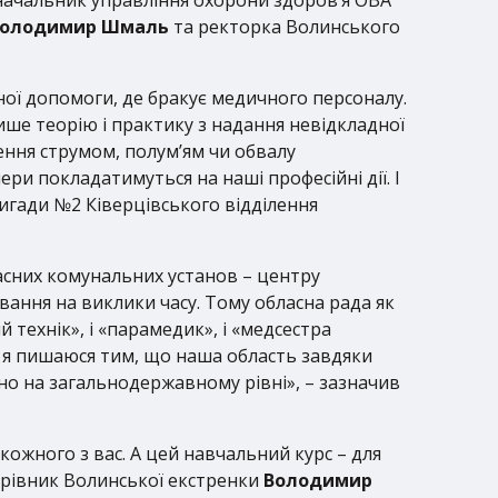
олодимир Шмаль
та ректорка Волинського
ної допомоги, де бракує медичного персоналу.
ише теорію і практику з надання невідкладної
ення струмом, полум’ям чи обвалу
ри покладатимуться на наші професійні дії. І
ригади №2 Ківерцівського відділення
ласних комунальних установ – центру
вання на виклики часу. Тому обласна рада як
 технік», і «парамедик», і «медсестра
І я пишаюся тим, що наша область завдяки
но на загальнодержавному рівні», – зазначив
кожного з вас. А цей навчальний курс – для
ерівник Волинської екстренки
Володимир