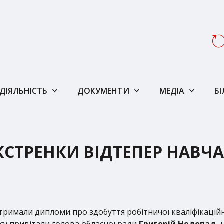
ДІЯЛЬНІСТЬ
ДОКУМЕНТИ
МЕДІА
Б
КСТРЕНКИ ВІДТЕПЕР НАВЧ
тримали дипломи про здобуття робітничої кваліфікацій
су привітали голова обласної ради
Григорій Недопад,