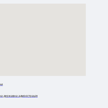
ни
а державна адміністрація