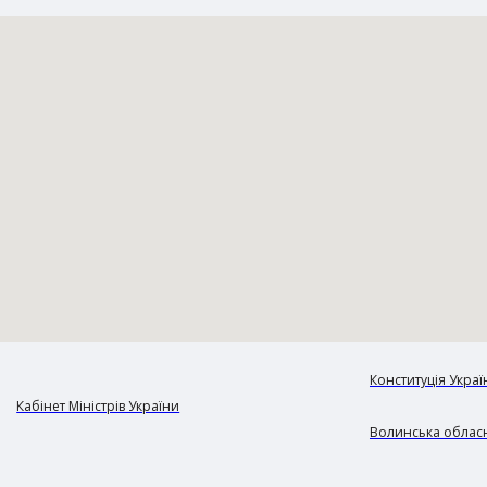
Конституція Украї
Кабінет Міністрів України
Волинська обласн