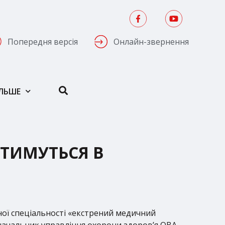
Попередня версія
Онлайн-звернення
ІЛЬШЕ
АТИМУТЬСЯ В
ної спеціальності «екстрений медичний
начальник управління охорони здоров’я ОВА