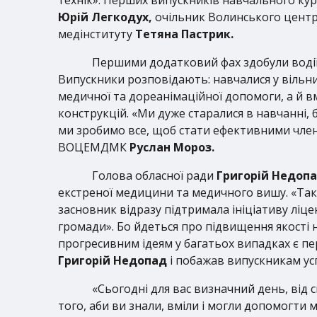
Юрій Легкодух,
очільник Волинського центр
медінституту
Тетяна Пастрик.
Першими додатковий фах здобули водії 
Випускники розповідають: навчалися у вільни
медичної та дореанімаційної допомоги, а й в
конструкцій. «Ми дуже старалися в навчанні, 
ми зробимо все, щоб стати ефективними члена
ВОЦЕМДМК
Руслан Мороз.
Голова обласної ради
Григорій Недоп
екстреної медицини та медичного вишу. «Така
засновник відразу підтримала ініціативу ліце
громади». Бо йдеться про підвищення якості 
прогресивним ідеям у багатьох випадках є пе
Григорій Недопад
і побажав випускникам ус
«Сьогодні для вас визначний день, від 
того, аби ви знали, вміли і могли допомогти