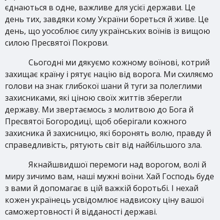
єднаються в одне, важливе для усієї держави. Це
день тих, завдяки кому України бореться й живе. Це
день, що уособлює силу українських воїнів із вищою
силою Пресвятої Покрови.
Сьогодні ми дякуємо кожному воїнові, котрий
захищає країну і рятує націю від ворога. Ми схиляємо
голови на знак глибокої шани й туги за
полеглими
захисниками, які ціною своїх життів зберегли
державу. Ми звертаємось з молитвою до Бога й
Пресвятої Богородиці, щоб оберігали кожного
захисника й захисницю, які боронять волю, правду й
справедливість, рятують світ від найбільшого зла.
Якнайшвидшої перемоги над ворогом, волі й
миру зичимо вам, наші мужні воїни. Хай Господь буде
з вами й допомагає в цій важкій боротьбі. І нехай
кожен українець усвідомлює надвисоку ціну вашої
саможертовності й відданості державі.