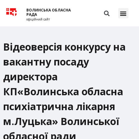
ВОЛИНСЬКА ОБЛАСНА
РАДА
офіційний сайт
Відеоверсія конкурсу на
вакантну посаду
директора
КП«Волинська обласна
психіатрична лікарня
м.Луцька» Волинської
обласної ради