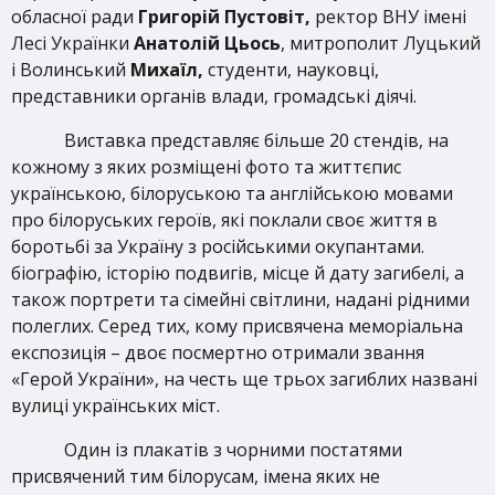
обласної ради
Григорій Пустовіт,
ректор ВНУ імені
Лесі Українки
Анатолій Цьось
, митрополит Луцький
і Волинський
Михаїл,
студенти, науковці,
представники органів влади, громадські діячі.
Виставка представляє більше 20 стендів, на
кожному з яких розміщені фото та життєпис
українською, білоруською та англійською мовами
про білоруських героїв, які поклали своє життя в
боротьбі за Україну з російськими окупантами.
біографію, історію подвигів, місце й дату загибелі, а
також портрети та сімейні світлини, надані рідними
полеглих. Серед тих, кому присвячена меморіальна
експозиція – двоє посмертно отримали звання
«Герой України», на честь ще трьох загиблих названі
вулиці українських міст.
Один із плакатів з чорними постатями
присвячений тим білорусам, імена яких не