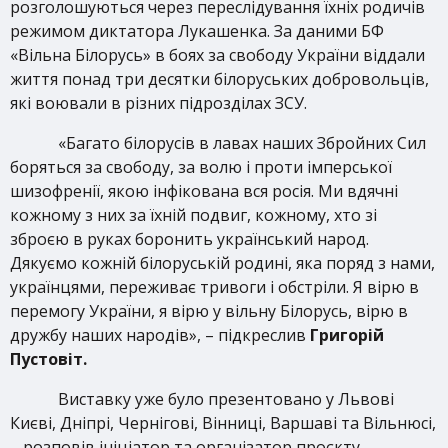
розголошуються через переслідування їхніх родичів
режимом диктатора Лукашенка. За даними БФ
«Вільна Білорусь» в боях за свободу України віддали
життя понад три десятки білоруських добровольців,
які воювали в різних підрозділах ЗСУ.
«Багато білорусів в лавах наших Збройних Сил
боряться за свободу, за волю і проти імперської
шизофренії, якою інфікована вся росія. Ми вдячні
кожному з них за їхній подвиг, кожному, хто зі
зброєю в руках боронить український народ.
Дякуємо кожній білоруській родині, яка поряд з нами,
українцями, переживає тривоги і обстріли. Я вірю в
перемогу України, я вірю у вільну Білорусь, вірю в
дружбу наших народів», – підкреслив
Григорій
Пустовіт.
Виставку уже було презентовано у Львові
Києві, Дніпрі, Чернігові, Вінниці, Варшаві та Вільнюсі,
– розповів ініціатор та організатор проєкту,