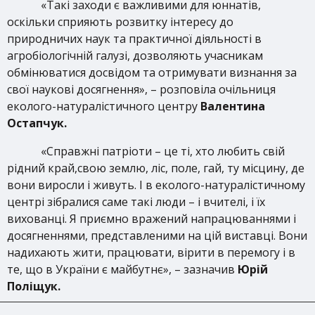
«Такі заходи є важливими для юннатів,
оскільки сприяють розвитку інтересу до
природничих наук та практичної діяльності в
агробіологічній галузі, дозволяють учасникам
обмінюватися досвідом та отримувати визнання за
свої наукові досягнення», – розповіла очільниця
еколого-натуралістичного центру
Валентина
Остапчук.
«Справжні патріоти – це ті, хто любить свій
рідний край,свою землю, ліс, поле, гай, ту місцину, де
вони виросли і живуть. І в еколого-натуралістичному
центрі зібралися саме такі люди – і вчителі, і їх
вихованці. Я приємно вражений напрацюваннями і
досягненнями, представленими на цій виставці. Вони
надихають жити, працювати, вірити в перемогу і в
те, що в України є майбутнє», – зазначив
Юрій
Поліщук.