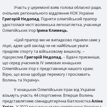
Участь у церемонії взяв голова обласної ради,
очільник регіонального відділення НОК України
Григорій Недопад
. Підняти олімпійський прапор
удостоїлася честі волинська легкоатлетка, учасниця
Олімпійських ігор
Ірина Климець.
«Цей прапор ми не випадково підняли саме у
ліцеї, адже цей заклад чи не найбільше уваги
приділяє спорту та військовому вишколу, –
підкреслив
Григорій Недопад.
– Вдвічі приємніше,
що серед учасників ІV зимових юнацьких
Олімпійських ігор є представниця нашого краю.
Вірю, що вона здобуде перемогу і прославить
Волинь та Україну».
У юнацьких Олімпійських іграх від України
візьмуть участь 44 спортсмени. Вперше Волинь
представлятиме сімнадцятирічна біатлоністка
Аліна
Хміль
. У 2022 році вона стала чемпіонкою України з