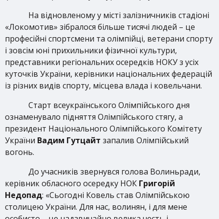
На відновленому у місті залізничників стадіоні
«Локомотив» зібралося більше тисячі людей – це
професійні спортсмени та олімпійці, ветерани спорту
і зовсім юні прихильники фізичної культури,
представники регіональних осередків НОКУ з усіх
куточків України, керівники національних федерацій
із різних видів спорту, місцева влада і ковельчани.
Старт всеукраїнського Олімпійського дня
ознаменувало підняття Олімпійського стягу, а
президент Національного Олімпійського Комітету
України
Вадим Гутцайт
запалив Олімпійський
вогонь.
До учасників звернувся голова Волиньради,
керівник обласного осередку НОК
Григорій
Недопад
: «Сьогодні Ковель став Олімпійською
столицею України. Для нас, волинян, і для мене
особисто – це надзвичайно велика честь і