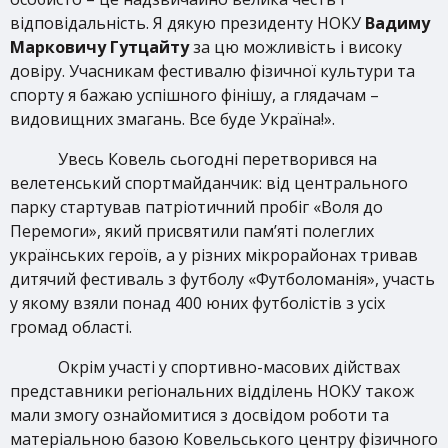
відповідальність. Я дякую президенту НОКУ
Вадиму
Марковичу Гутцайту
за цю можливість і високу
довіру. Учасникам фестивалю фізичної культури та
спорту я бажаю успішного фінішу, а глядачам –
видовищних змагань. Все буде Україна!».
Увесь Ковель сьогодні перетворився на
велетенський спортмайданчик: від центрального
парку стартував патріотичний пробіг «Воля до
Перемоги», який присвятили пам’яті полеглих
українських героїв, а у різних мікрорайонах тривав
дитячий фестиваль з футболу «Футболоманія», участь
у якому взяли понад 400 юних футболістів з усіх
громад області.
Окрім участі у спортивно-масових дійствах
представники регіональних відділень НОКУ також
мали змогу ознайомитися з досвідом роботи та
матеріальною базою Ковельського центру фізичного