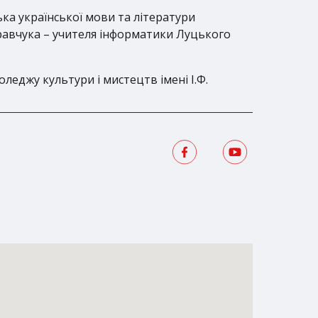
ька української мови та літератури
 Кравчука – учителя інформатики Луцького
леджу культури і мистецтв імені І.Ф.