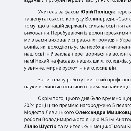
Учитель за фахом
Юрій Поліщук
перека
та депутатського корпусу Волиньради. «Сьогод
тому, що в нашій державі є сильна освітня галу
виховання. Перебуваючи із волонтерськими міс
ми з вами виховали справжніх громадян Україн
воїнів, які володіють усіма необхідними зна
наш освітній заклад перетворився на волонт
нам! Нехай на фасадах наших шкіл, коледжів, 
у звичне, мирне русло», – наголосив він.
За системну роботу і високий професіона
науки волинські освітяни отримали найвищі ві
Окрім того, цього дня було вручено щорі
2024 році цією премією нагороджено 5 педаго
Модеста Левицького
Олександра Мишковц
роботи Володимирського ліцею №5 ім. Анато
Лілію Шустік
та вчительку німецької мови К