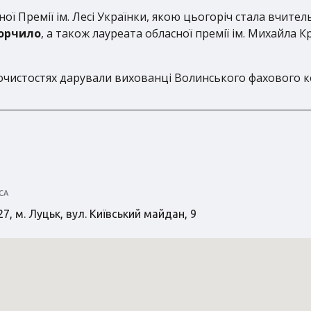
ої Премії ім. Лесі Українки, якою цьогоріч стала вчител
орчило
, а також лауреата обласної премії ім. Михайла
очистостях дарували вихованці Волинського фахового ко
СА
7, м. Луцьк, вул. Київський майдан, 9