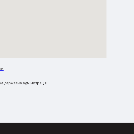
ни
а державна адміністрація