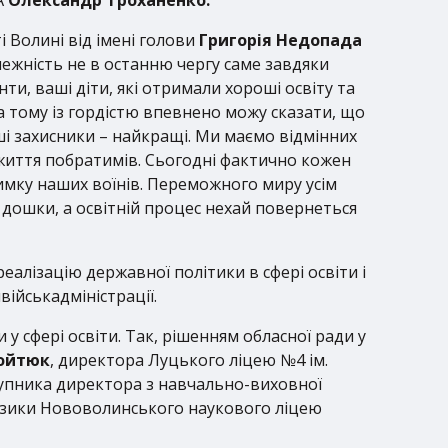
і Волині від імені голови
Григорія Недопада
лежність не в останню чергу саме завдяки
нти, ваші діти, які отримали хороші освіту та
 а тому із гордістю впевнено можу сказати, що
ші захисники – найкращі. Ми маємо відмінних
 життя побратимів. Сьогодні фактично кожен
имку наших воїнів. Переможного миру усім
і дошки, а освітній процес нехай повернеться
еалізацію державної політики в сфері освіти і
ійськадміністрації.
и у сфері освіти. Так, рішенням обласної ради у
Войтюк
, директора Луцького ліцею №4 ім.
аступника директора з навчально-виховної
фізики Нововолинського наукового ліцею