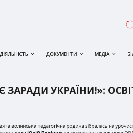
ДІЯЛЬНІСТЬ
ДОКУМЕНТИ
МЕДІА
Б
ЗАРАДИ УКРАЇНИ!»: ОСВІ
ята волинська педагогічна родина зібралась на урочист
 Волиньради
Юрій Поліщук
та заступник начальника ОВ