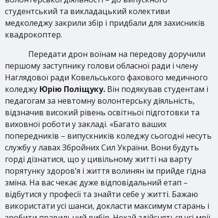
студентський та викладацький колективи
медколеджу закрили збір і придбали для захисників
квадрокоптер.
Передати дрон воїнам на передову доручили
першому заступнику голови обласної ради і члену
Наглядової ради Ковельського фахового медичного
коледжу
Юрію Поліщуку.
Він подякував студентам і
педагогам за невтомну волонтерську діяльність,
відзначив високий рівень освітньої підготовки та
виховної роботи у закладі. «Багато ваших
попередників – випускників коледжу сьогодні несуть
службу у лавах Збройних Сил України. Вони будуть
горді дізнатися, що у цивільному житті на варту
порятунку здоров’я і життя волинян їм прийде гідна
зміна. На вас чекає дуже відповідальний етап –
відбутися у професії та знайти себе у житті. Бажаю
використати усі шанси, докласти максимум старань і
зробити правильний вибір. Нехай здійсняться усі мрії,