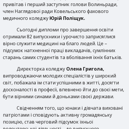
привітав і перший заступник голови Волиньради,
член Наглядової ради Ковельського фахового
медичного коледжу
Юрій Поліщук.
Сьогодні дипломи про завершення освіти
отримали 82 випускники і урочисто заприсяглися
вірно служити медицині на благо людей. Це –
підсумок натхненної праці викладачів, сумлінних
старань самих
студентів та вболівання їхніх батьків.
Директорка коледжу
Олена Григола,
випроводжаючи молодих спеціалістів у широкий
світ, побажала їм стати успішними в житті, досягти
досконалості в професії, впевнено йти до своєї мети,
бути вірними синами й доньками своєї держави.
Свідченням того, що юнаки і дівчата виховані
патріотами і сповідують активну громадянську
позицію, став черговий підсумок їхньої
волонтерської діяльності – до випускного