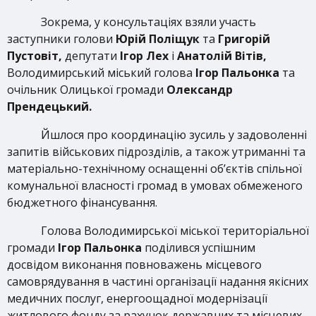
Зокрема, у консультаціях взяли участь
заступники голови
Юрій Поліщук
та
Григорій
Пустовіт,
депутати
Ігор Лех
і
Анатолій Вітів,
Володимирський міський голова
Ігор Пальонка
та
очільник Олицької громади
Олександр
Прендецький.
Йшлося про координацію зусиль у задоволенні
запитів військових підрозділів, а також утриманні та
матеріально-технічному оснащенні об’єктів спільної
комунальної власності громад в умовах обмеженого
бюджетного фінансування.
Голова Володимирської міської територіальної
громади
Ігор Пальонка
поділився успішним
досвідом виконання повноважень місцевого
самоврядування в частині організації надання якісних
медичних послуг, енергоощадної модернізації
житлового фонду за рахунок державних та місцевих