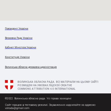
Президент України
Верховна Рада України
Кабінет Міністрів України
Конституція України
Волинська обласна державна адміністрація
ВОЛИНСЬКА ОБЛАСНА РАДА. ВСІ МАТЕРІАЛИ НА ЦЬОМУ САЙТІ
РОЗМІЩЕНІ НА УМОВАХ ЛІЦЕНЗІЇ CREATIVE
COMMONS ATTRIBUTION 4.0 INTERNATIONAL
©2022. Волинська обласна рада. Усі права захищені
Сайт працює в тестовому режимі. Зауваження надсилайте за адресою
volrada@gmail.com