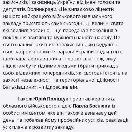
захисників і захисниць України від імені голови та
депутатів Волиньради. «Не випадково ліцеїсти
нашого найкращого військового навчального
закладу присягають саме сьогодні. Ці величні свята,
які злилися воєдино, – це передача з покоління в
покоління звитяги та мужності нашого народу. Це
свято наших захисників і захисниць, які віддають
своє здоров’я та життя заради України, задля того,
щоб наша держава жила і процвітала. Тож, зичу
ліцеїстам бути гідними людьми і брати приклад зі
своїх відважних попередників, які сьогодні стоять на
захисті незалежності та територіальної цілісності
Батьківщини», – підкреслив він.
Також
Юрій Поліщук
привітав керівника
обласного військового ліцею
Павла Боснюка
із
особистим святом, яке він також відзначає у цей
день, та побажав йому професійних успіхів, реалізації
усіх планів з розвитку закладу.