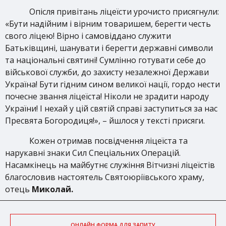
Опісля привітань ліцеїсти урочисто присягнули:
«Бути надійним і вірним товаришем, берегти честь
свого ліцею! Вірно і самовіддано служити
Батьківщині, шанувати і берегти державні символи
та національні святині! Сумлінно готувати себе до
військової служби, до захисту незалежної Держави
Україна! Бути гідним сином великої нації, гордо нести
почесне звання ліцеїста! Ніколи не зрадити народу
України! І нехай у цій святій справі заступиться за нас
Пресвята Богородиця!», – йшлося у тексті присяги.
Кожен отримав посвідчення ліцеїста та
нарукавні знаки Сил Спеціальних Операцій.
Насамкінець на майбутнє служіння Вітчизні ліцеїстів
благословив настоятель Святоюріївського храму,
отець
Миколай.
ОНЛАЙН ФОРМА ДЛЯ ЗАПИТУ