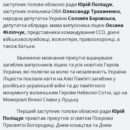
заступник голови обласної ради
Юрій Поліщук
,
заступник очільника ОВА
Олександр Троханенко,
народна депутатка України
Соломія Боровська,
депутатка облради, мама випускника ліцею
Оксана
Філіпчук,
представники командування ССО, діючі
військовослужбовці, волонтери, правоохоронці, а
також батьки.
Хвилиною мовчання присутні вшанували
загиблих випускників ліцею та усіх новітніх Героїв
України, які полягли за волю та незалежність України.
Ліцеїсти поклали квіти на Алеї Пам’яті загиблих у
російсько-українській війні та до пам’ятного
монументу волинським Героям Небесної Сотні, що на
Меморіалі Вічної Слави у Луцьку.
Перший заступник голови обласної ради
Юрій
Поліщук
привітав присутніх зі святом Покрови
Пресвятої Богородиці, Днем козацтва та Днем