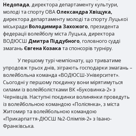
Недопада
, директора департаменту культури,
молоді та спорту ОВА
Олександра Хвіщука,
директора департаменту молоді та спорту Луцької
міськради
Володимира Захожого
, президента
федерації волейболу міста Луцька, директора
ВОДЮСШ
Дмитра Піддубного
, головного судді
змагань
Євгена Козака
та спонсорів турніру.
У першому турі чемпіонату, що триватиме
упродовж трьох днів, зіграють господарки змагань –
волейбольна команда «ВОДЮСШ-Університет».
Сьогодні у першому поєдинку вони мірятимуться
силами із волейболістками ВК «Буковинка-2» з
Чернівців. Наступні поєдинки волинянки проведуть
із волейбольною командою «Полісянка», з міста
Житомир та волейбольною командою
«Прикарпаття-ДЮСШ №2-Олімпія-2» з Івано-
Франківська.