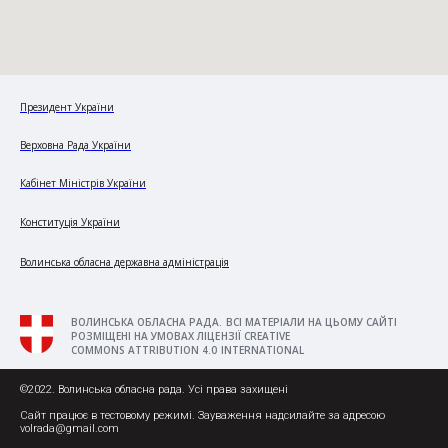
Президент України
Верховна Рада України
Кабінет Міністрів України
Конституція України
Волинська обласна державна адміністрація
ВОЛИНСЬКА ОБЛАСНА РАДА. ВСІ МАТЕРІАЛИ НА ЦЬОМУ САЙТІ
РОЗМІЩЕНІ НА УМОВАХ ЛІЦЕНЗІЇ CREATIVE
COMMONS ATTRIBUTION 4.0 INTERNATIONAL
©2022. Волинська обласна рада. Усі права захищені
Сайт працює в тестовому режимі. Зауваження надсилайте за адресою
volrada@gmail.com