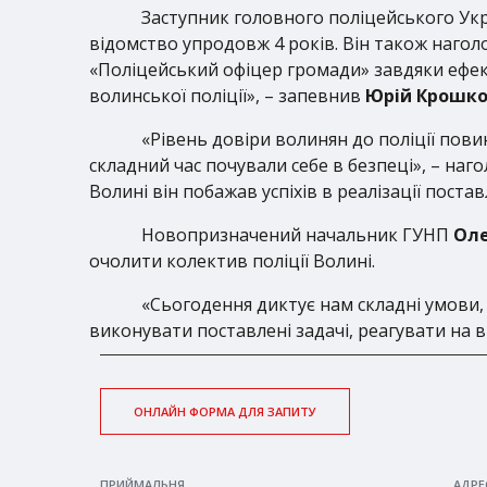
Заступник головного поліцейського Ук
відомство упродовж 4 років. Він також наго
«Поліцейський офіцер громади» завдяки ефект
волинської поліції», – запевнив
Юрій Крошко
«Рівень довіри волинян до поліції пови
складний час почували себе в безпеці», – наг
Волині він побажав успіхів в реалізації поста
Новопризначений начальник ГУНП
Оле
очолити колектив поліції Волині.
«Сьогодення диктує нам складні умови,
виконувати поставлені задачі, реагувати на в
ОНЛАЙН ФОРМА ДЛЯ ЗАПИТУ
ПРИЙМАЛЬНЯ
АДРЕ