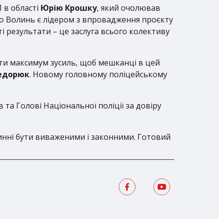
 в області
Юрію Крошку
, який очолював
що Волинь є лідером з впровадження проєкту
і результати – це заслуга всього колективу
дати максимум зусиль, щоб мешканці в цей
едорюк
. Новому головному поліцейському
 та Голові Національної поліції за довіру
винні бути виваженими і законними. Готовий