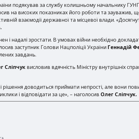
раїни подякував за службу колишньому начальнику ГУНП
лосив на високих показниках його роботи та зауважив, 
ивній взаємодії державної та місцевої влади. «Досягнут
.
нен і надалі зростати. В умовах війни необхідно докла
олосив заступник Голови Нацполіції України
Геннадій Ф
влених завдань.
г Сліпчук
висловив вдячність Міністру внутрішніх справ
 і рішення доводиться приймати непрості, але вони по
иклики і відповідати за це», – наголосив
Олег Сліпчук.
СА