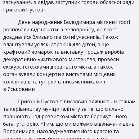
заснування, відвідав заступник голови обласної ради
Григорій Пустовіт.
День народження Володимира містяни і гості
розпочали відзначати із велопробігу, до якого
доєдналися близько пів сотні учасників. Також
влаштували усілякі атракції для дітей, а ще
крафтовий ярмарок та виставку продаж виробів
декоративно-ужиткового мистецтва, провели
екскурсії стежками древнього міста, а також
організували концерти з виступами місцевих
колективів та гутірки із письменниками і
військовими.
Григорій Пустовіт висловив вдячність містянам
та керівництву муніципалітету за те, що спільно
працюють над розвитком міста та бережуть його
багату історію. «Тим, що ми можемо відзначати день
Володимира, насолоджуватися його красою та
працювати задля його вдосконалення, ми