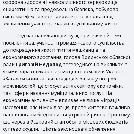
охорона здоров’я і навколишнього середовища,
енергетична та продовольча безпека, побудова
системи ефективного державного управління,
збільшення участі громадян в суспільному житті.
Під час панельної дискусії, присвяченій темі
посилення залученості громадянського суспільства
до покращення якості життя мешканців та
економічного зростання, голова Волинської обласної
ради
Григорій Недопад
зосередився на викликах, з
якими зараз стикаються місцеві громади в Україні.
«Загалом вони зводяться до дисбалансу потреб і
можливостей, це стосується як сектору економіки,
так і сфери надання муніципальних послуг. На
економічну активність впливає не лише міграція
населення, але й мобілізація, проте життєво важливо
наповнювати бюджети і внутрішній ринок. При тому,
що через військовий стан обсяги місцевих бюджетів
суттєво схудли, і діють законодавчі обмеження