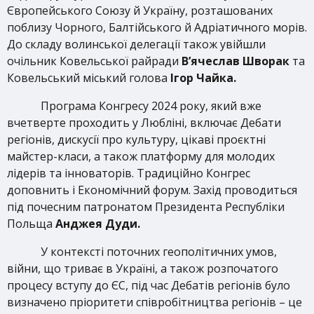
Європейського Союзу й Україну, розташованих
поблизу Чорного, Балтійського й Адріатичного морів.
До складу волинської делегації також увійшли
очільник Ковельської райради
В’ячеслав Шворак
та
Ковельський міський голова
Ігор Чайка.
Програма Конгресу 2024 року, який вже
вчетверте проходить у Любліні, включає Дебати
регіонів, дискусії про культуру, цікаві проєктні
майстер-класи, а також платформу для молодих
лідерів та інноваторів. Традиційно Конгрес
доповнить і Економічний форум. Захід проводиться
під почесним патронатом Президента Республіки
Польща
Анджея Дуди.
У контексті поточних геополітичних умов,
війни, що триває в Україні, а також розпочатого
процесу вступу до ЄС, під час Дебатів регіонів було
визначено пріоритети співробітництва регіонів – це