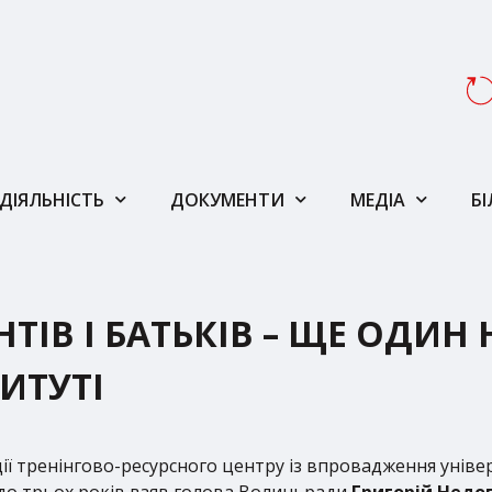
ДІЯЛЬНІСТЬ
ДОКУМЕНТИ
МЕДІА
Б
НТІВ І БАТЬКІВ – ЩЕ ОДИ
ИТУТІ
ації тренінгово-ресурсного центру із впровадження унів
 до трьох років взяв голова Волиньради
Григорій Недо