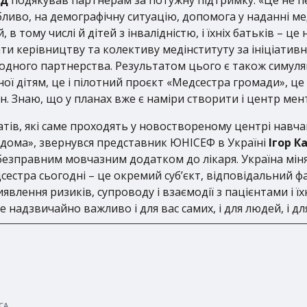
бливо, на демографічну ситуацію, допомога у наданні мед
в тому числі й дітей з інвалідністю, і їхніх батьків – 
ти керівництву та колективу медінституту за ініціативн
одного партнерства. Результатом цього є також симул
ної дітям, це і пілотний проєкт «Медсестра громади», ц
. Знаю, що у планах вже є наміри створити і центр мент
атів, які саме проходять у новоствореному центрі навча
дома», звернувся представник ЮНІСЕФ в Україні
Ігор К
безправним мовчазним додатком до лікаря. Україна мін
естра сьогодні – це окремий суб’єкт, відповідальний 
иявлення ризиків, супроводу і взаємодії з пацієнтами і
надзвичайно важливо і для вас самих, і для людей, і для
СА