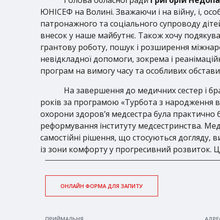
ЮНІСЕФ на Волині. Зважаючи і на війну, і, осо
патронажного та соціального супроводу дітей, 
внесок у наше майбутнє. Також хочу подякува
грантову роботу, пошук і розширення міжнар
невідкладної допомоги, зокрема і реанімацій
програм на вимогу часу та особливих обставин
На завершення до медичних сестер і бр
років за програмою «Турбота з народження в
охорони здоров’я медсестра була практично 
реформування інституту медсестринства. Медс
самостійні рішення, що стосуються догляду, в
із зони комфорту у прогресивний розвиток. Це 
ОНЛАЙН ФОРМА ДЛЯ ЗАПИТУ
ПРИЙМАЛЬНЯ
АДРЕ