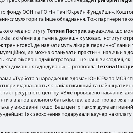
ого фонду ООН та ГО «Ін Тач Юкрейн Фундейшн». Кошто
ени-симулятори та інше обладнання. Тож партнери тако
ького медінституту
Тетяна Пастрик
зауважила, що мож
иків із сім’ями з дітьми в домашніх умовах, інститут от
: тренінгової, де навчатимуть лікарів первинної ланки 
 симуляційної, де можна опанувати практичні навички з д
 кваліфіковані адміністратори – це наші викладачі, які
елі домашніх відвідувань», – розповіла
Тетяна Пастри
ограми «Турбота з народження вдома» ЮНІСЕФ та МОЗ ст
артнери відзначають як найактивніший та найініціативніш
 так і ресурсного центру. «Вже проведено навчання для
нінги з відповідального батьківства, де все про догля
ька у вихованні тощо. Ваш центр також дуже активний 
ундейшн» і як заохочення подарували ваучер на оплату
ад
подякував партнерам за потужну підтримку: «Це не пе