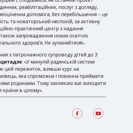
ичних, реабілітаційних, послуг з догляду,
це неоціненна допомога, без перебільшення – це
ість та новаторський неспокій, за активну
яційно-практичний центр з надання
е також запровадження нових освітніх
ального здоров’я. Не зупиняйтеся!».
ння з патронажного супроводу дітей до 3
ацитадзе
: «У минулій радянській системі
яє цей пережиток, взявши курс на
фахівець, яка спроможна і повинна приймати
 їхніми родинами. Тому закликаю вас виходити
 країни в цілому».