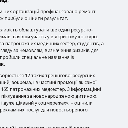
м цих організацій профінансовано ремонт
ж прибули оцінити результат.
ливість облаштувати ще один ресурсно-
римав, взявши участь у відкритому конкурсі.
та патронажних медичних сестер, студентів, а
огляду за немовлям, визначення ризиків для
 пройшли спеціальне навчання із
к.
ворюється 12 таких тренінгово-ресурсних
ий, зокрема, і в частині промоції як самої
 165 патронажних медсестер, 3 інформаційні
д та піклування за новонародженою дитиною,
і дуже цікавий у соцмережах», – оцінили
 рекламних послуг для новоствореного
рший і, сподіваюся, не останній проєкт