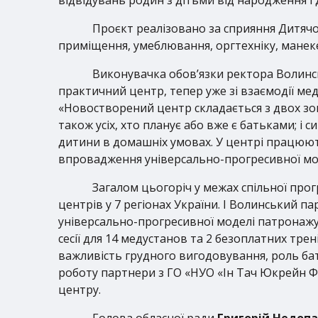
Проєкт реалізовано за сприяння Дитяч
приміщення, умеблювання, оргтехніку,
манек
Виконувачка обов’язки ректора Волинс
практичний центр, тепер уже зі взаємодії мед
«Новостворений центр складається з двох зон
також усіх, хто планує або вже є батьками; і
дитини в домашніх умовах. У центрі працюють
впровадження універсально-прогресивної мод
Загалом цьогоріч у межах спільної пр
центрів у 7 регіонах України. І Волинський п
універсально-прогресивної моделі патронажу,
сесії для 14 медустанов та 2 безоплатних тре
важливість грудного вигодовування, роль бат
роботу партнери з ГО «НУО «Ін Тач Юкрейн Ф
центру.
Голова обласної ради
Григорій Недоп