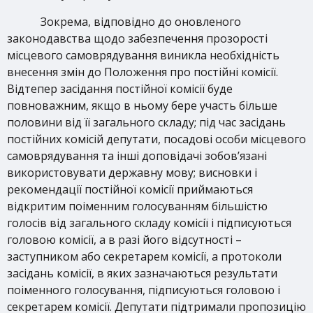
Зокрема, відповідно до оновленого
законодавства щодо забезпечення прозорості
місцевого самоврядування виникла необхідність
внесення змін до Положення про постійні комісії.
Відтепер засідання постійної комісії буде
повноважним, якщо в ньому бере участь більше
половини від її загального складу; під час засідань
постійних комісій депутати, посадові особи місцевого
самоврядування та інші доповідачі зобов’язані
використовувати державну мову; висновки і
рекомендації постійної комісії приймаються
відкритим поіменним голосуванням більшістю
голосів від загального складу комісії і підписуються
головою комісії, а в разі його відсутності –
заступником або секретарем комісії, а протоколи
засідань комісії, в яких зазначаються результати
поіменного голосування, підписуються головою і
секретарем комісії. Депутати підтримали пропозицію