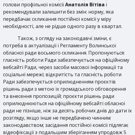
голови профільної комісії
Анатолія Вітіва
і
рекомендували залишити без змін: норму, яка
передбачає скликання постійної комісії у міру
необхідності, але не рідше одного разу в квартал.
Також, з огляду на законодавчі зміни, є
потреба в актуалізації і Регламенту Волинської
обласної ради восьмого скликання. Пропонуються:
гласність роботи Ради забезпечується на офіційному
вебсайті Ради, через засоби масової інформації та
соціальні мережі; відкритість та гласність роботи
Ради забезпечується оприлюдненням проєктів
рішень ради з метою їх громадського обговорення
та внесення пропозицій; проєкти рішень ради
оприлюднюються на офіційному вебсайті обласної
ради не пізніше, ніж за десять робочих днів до дати їх
розгляду, якщо інше не передбачено чинним
законодавством; засідання постійної комісії підлягає
відеофіксації з подальшим зберіганням упродовж 5