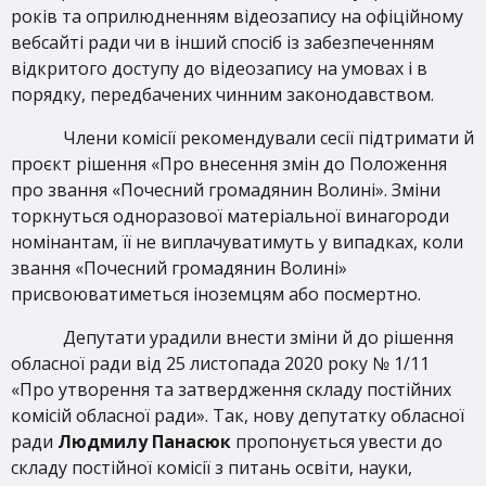
років та оприлюдненням відеозапису на офіційному
вебсайті ради чи в інший спосіб із забезпеченням
відкритого доступу до відеозапису на умовах і в
порядку, передбачених чинним законодавством.
Члени комісії рекомендували сесії підтримати й
проєкт рішення «Про внесення змін до Положення
про звання «Почесний громадянин Волині». Зміни
торкнуться одноразової матеріальної винагороди
номінантам, її не виплачуватимуть у випадках, коли
звання «Почесний громадянин Волині»
присвоюватиметься іноземцям або посмертно.
Депутати урадили внести зміни й до рішення
обласної ради від 25 листопада 2020 року № 1/11
«Про утворення та затвердження складу постійних
комісій обласної ради». Так, нову депутатку обласної
ради
Людмилу Панасюк
пропонується увести до
складу постійної комісії з питань освіти, науки,