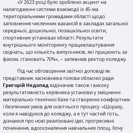
«У 2023 році було зроблено акцент на
налагодженні системи взаємодії із 45-ма
територіальними громадами області щодо
заповнення численних вакансій в закладах загальної
середньої, дошкільної, позашкільної освіти,
спортивних установах області. Результати
внутрішнього моніторингу працевлаштування
свідчать, що кількість випускників, які працюють за
фахом, становить 70%», – запевнив ректор коледжу.
Під час обговорення звітної доповіді як
представник засновника голова обласної ради
Григорій Недопад
відзначив також і високу
результативність керівника установи у зміцненні
матеріально-технічної бази та створенні комфортних
і безпечних умов для освітнього процесу. «Щоразу,
коли я навідуюся до коледжу, а я тут частий гість,
дізнаюся про нові реалізовані ідеї, прогресивні
починання, вдосконалення навчальних площ. Хочу