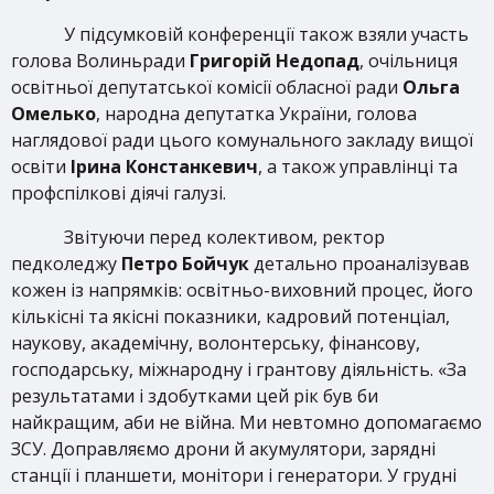
У підсумковій конференції також взяли участь
голова Волиньради
Григорій Недопад
, очільниця
освітньої депутатської комісії обласної ради
Ольга
Омелько
, народна депутатка України, голова
наглядової ради цього комунального закладу вищої
освіти
Ірина Констанкевич
, а також управлінці та
профспілкові діячі галузі.
Звітуючи перед колективом, ректор
педколеджу
Петро Бойчук
детально проаналізував
кожен із напрямків: освітньо-виховний процес, його
кількісні та якісні показники, кадровий потенціал,
наукову, академічну, волонтерську, фінансову,
господарську, міжнародну і грантову діяльність. «За
результатами і здобутками цей рік був би
найкращим, аби не війна. Ми невтомно допомагаємо
ЗСУ. Доправляємо дрони й акумулятори, зарядні
станції і планшети, монітори і генератори. У грудні