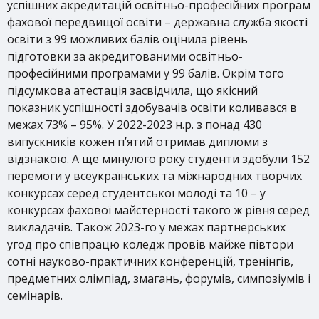
успішних акредитацій освітньо-професійних програм
фахової передвищої освіти – державна служба якості
освіти з 99 можливих балів оцінила рівень
підготовки за акредитованими освітньо-
професійними програмами у 99 балів. Окрім того
підсумкова атестація засвідчила, що якісний
показник успішності здобувачів освіти коливався в
межах 73% – 95%. У 2022-2023 н.р. з понад 430
випускників кожен п’ятий отримав дипломи з
відзнакою. А ще минулого року студенти здобули 152
перемоги у всеукраїнських та міжнародних творчих
конкурсах серед студентської молоді та 10 – у
конкурсах фахової майстерності такого ж рівня серед
викладачів. Також 2023-го у межах партнерських
угод про співпрацю коледж провів майже півтори
сотні науково-практичних конференцій, тренінгів,
предметних олімпіад, змагань, форумів, симпозіумів і
семінарів.