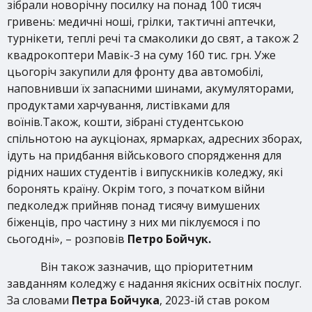
зібрали новорічну посилку на понад 100 тисяч
гривень: медичні ноші, грілки, тактичні аптечки,
турнікети, теплі речі та смаколики до свят, а також 2
квадрокоптери Мавік-3 на суму 160 тис. грн. Уже
цьогоріч закупили для фронту два автомобілі,
наповнивши їх запасними шинами, акумуляторами,
продуктами харчування, листівками для
воїнів.Також, кошти, зібрані студентською
спільнотою на аукціонах, ярмарках, адресних зборах,
ідуть на придбання військового спорядження для
рідних наших студентів і випускників коледжу, які
боронять країну. Окрім того, з початком війни
педколедж прийняв понад тисячу вимушених
біженців, про частину з них ми піклуємося і по
сьогодні», – розповів
Петро Бойчук.
Він також зазначив, що пріоритетним
завданням коледжу є надання якісних освітніх послуг.
За словами
Петра Бойчука
, 2023-ій став роком