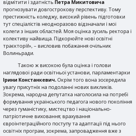
відмітити і здатність
Петра Микитовича
прогнозувати довгострокову перспективу. Тому
престижність коледжу, високий рівень підготовки
тут спеціалістів неодноразово відзначали і мої
колеги з інших областей. Моя оцінка зусиль ректора і
колективу найвища. Підкорюйте нові освітні
траєкторії!», – висловив побажання очільник
Волиньради.
Такою ж високою була оцінка і голови
наглядової ради освітньої установи, парламентарки
Ірини Констанкевич.
Окрім того вона зосередила
увагу присутніх на подоланні нових викликів.
Зокрема, народна депутатка наголосила на потребі
формування українського педагога нового покоління
через гуманістику, мистецтво і національно-
патріотичне виховання; врахування
євроінтеграційного поступу та адаптації під нього
освітніх програм, зокрема, запровадження вже з