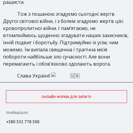
рашисти.
Тож з пошаною згадуємо сьогодні жертв
Другої світової війни, і з болем згадуємо жертв цієї
кровопролитної війни. І пам’ятаємо, не
втомлюймось щоденно згадувати наших захисників,
їхній подвиг і боротьбу. Підтримуймо їх усім, чим
можемо. Їм випала священна і трагічна місія
побороти найбільше зло сучасності. Але вони
перемагають і обов’язково здолають ворога.
Слава Україні!
ОНЛАЙН ФОРМА ДЛЯ ЗАПИТУ
ПРИЙМАЛЬНЯ
+380 332 778 300