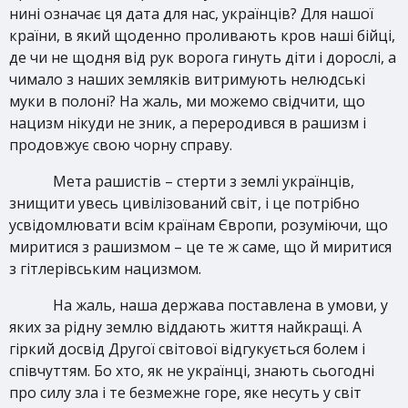
нині означає ця дата для нас, українців? Для нашої
країни, в який щоденно проливають кров наші бійці,
де чи не щодня від рук ворога гинуть діти і дорослі, а
чимало з наших земляків витримують нелюдські
муки в полоні? На жаль, ми можемо свідчити, що
нацизм нікуди не зник, а переродився в рашизм і
продовжує свою чорну справу.
Мета рашистів – стерти з землі українців,
знищити увесь цивілізований світ, і це потрібно
усвідомлювати всім країнам Європи, розуміючи, що
миритися з рашизмом – це те ж саме, що й миритися
з гітлерівським нацизмом.
На жаль, наша держава поставлена в умови, у
яких за рідну землю віддають життя найкращі. А
гіркий досвід Другої світової відгукується болем і
співчуттям. Бо хто, як не українці, знають сьогодні
про силу зла і те безмежне горе, яке несуть у світ