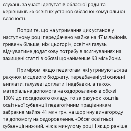
слухань за участі депутатів обласної ради та
керівників 36 освітніх установ обласної комунальної
власності.
Попри те, що на утримання цих установ у
наступному році передбачено майже на 47 мільйонів
гривень більше, ніж цьогоріч, освітня галузь
відчуватиме додаткову потребу в асигнуваннях на
захищені статті в обсязі
щонайменше 93 мільйони.
Приміром, якщо педагогам, які утримуються за
рахунок місцевого бюджету, передбачені усі основні
виплати, галузеві доплати і надбавки, а також
матеріальна допомога на оздоровлення в обсязі
100% до посадового окладу, то за рахунок коштів
освітньої субвенції педагогічним працівникам
забракне майже 41 млн грн. на щорічну винагороду
та допомогу на оздоровлення. «Обсяг освітньої
субвенції нижчий, ніж в минулому році. І якщо раніше