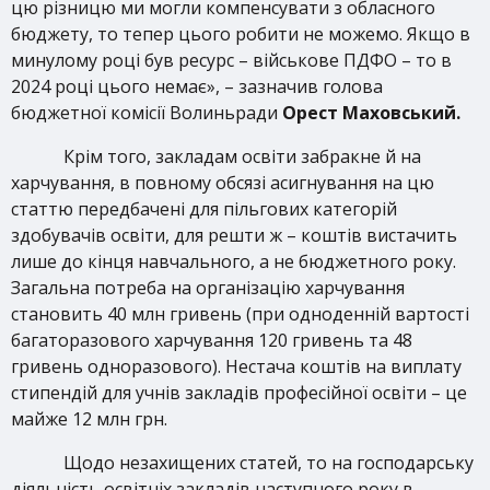
цю різницю ми могли компенсувати з обласного
бюджету, то тепер цього робити не можемо. Якщо в
минулому році був ресурс – військове ПДФО – то в
2024 році цього немає», – зазначив голова
бюджетної комісії Волиньради
Орест Маховський.
Крім того, закладам освіти забракне й на
харчування, в повному обсязі асигнування на цю
статтю передбачені для пільгових категорій
здобувачів освіти, для решти ж – коштів вистачить
лише до кінця навчального, а не бюджетного року.
Загальна потреба на організацію харчування
становить 40 млн гривень (при одноденній вартості
багаторазового харчування 120 гривень та 48
гривень одноразового). Нестача коштів на виплату
стипендій для учнів закладів професійної освіти – це
майже 12 млн грн.
Щодо незахищених статей, то на господарську
діяльність освітніх закладів наступного року в