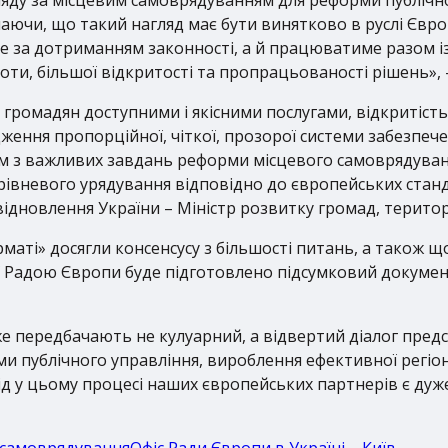
чаючи, що такий нагляд має бути винятково в руслі Євро
е за дотриманням законності, а й працюватиме разом 
оти, більшої відкритості та пропрацьованості рішень», –
громадян доступними і якісними послугами, відкритість
ження пропорційної, чіткої, прозорої системи забезпеч
 з важливих завдань реформи місцевого самоврядування
орівневого урядування відповідно до європейських станд
 відновлення України – Міністр розвитку громад, територ
рматі» досягли консенсусу з більшості питань, а також щ
ії Радою Європи буде підготовлено підсумковий документ
же передбачають не кулуарний, а відвертий діалог предс
 публічного управління, вироблення ефективної регіона
ід у цьому процесі наших європейських партнерів є дуже
е самоврядування
Офіс Ради Європи в Україні – Київ