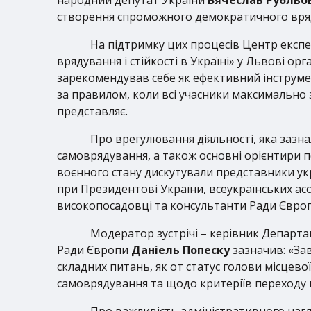
створення спроможного демократичного вряду
На підтримку цих процесів Центр експ
врядування і cтійкості в Україні» у Львові ор
зарекомендував себе як ефективний інструме
за правилом, коли всі учасники максимально з
представляє.
Про врегулювання діяльності, яка зазнал
самоврядування, а також основні орієнтири 
воєнного стану дискутували представники укр
при Президентові України, всеукраїнських ас
високопосадовці та консультанти Ради Європ
Модератор зустрічі – керівник Департа
Ради Європи
Даніель Попеску
зазначив: «З
складних питань, як от статус голови місцево
самоврядування та щодо критеріїв переходу в
Про важливість адміністративного наг