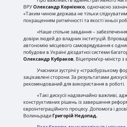
ВРУ
Олександр Корнієнко
, одночасно зазна
«Таким чином держава не тільки слідкуватим
покращенням ритмічності та якості їхньої роб
«Наше спільне завдання – забезпечення 
довіри людей до владних інституцій. Впровад
автономію місцевого самоврядування є одним
побудови в Україні дієздатної системи багат
Олександр Кубраков
, Віцепрем’єр-міністр з
Учасники зустрічі у «страсбурзькому фо
зацікавлені сторони. За результатами дискус
рекомендований для використання в роботі.
«Такі дискусії надзвичайно важливі, ад
конструктивних рішень із завершення реформи
євроінтеграційного процесу. Допомога і досв
Волиньради
Григорій Недопад.
Рада Європи: децентралізація і місцев