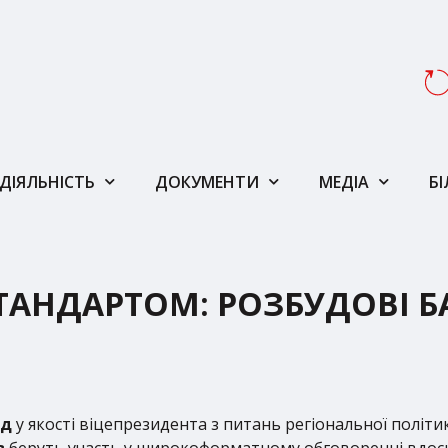
ДІЯЛЬНІСТЬ
ДОКУМЕНТИ
МЕДІА
Б
ТАНДАРТОМ: РОЗБУДОВІ Б
ад
у якості віцепрезидента з питань регіональної політи
в
беруть участь у широкоформатному обговоренні вдоск