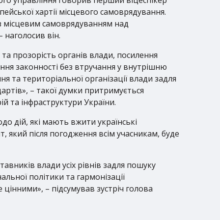
пейської хартії місцевого самоврядування.
із місцевим самоврядуванням над
 наголосив він.
 та прозорість органів влади, посилення
ення законності без втручання у внутрішню
 та територіальної організації влади задля
артів», – такої думки притримується
ій та інфраструктури України.
одо дій, які мають вжити українські
, який після погодження всім учасникам, буде
тавників влади усіх рівнів задля пошуку
льної політики та гармонізації
 цінними», – підсумував зустріч голова