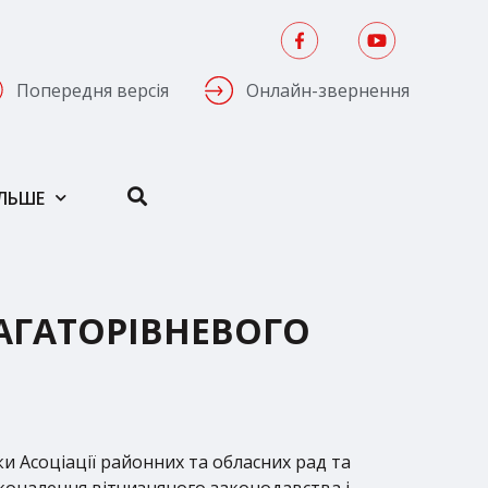
Попередня версія
Онлайн-звернення
ІЛЬШЕ
АГАТОРІВНЕВОГО
ки Асоціації районних та обласних рад та
оналення вітчизняного законодавства і