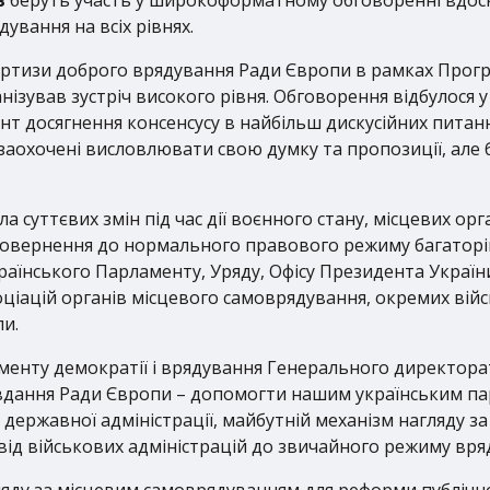
вання на всіх рівнях.
ертизи доброго врядування Ради Європи в рамках
Прогр
ганізував зустріч високого рівня. Обговорення відбулося
нт досягнення консенсусу в найбільш дискусійних питан
аохочені висловлювати свою думку та пропозиції, але без
а суттєвих змін під час дії воєнного стану, місцевих ор
повернення до нормального правового режиму багаторів
аїнського Парламенту, Уряду, Офісу Президента України
оціацій органів місцевого самоврядування, окремих війс
и.
менту демократії і врядування Генерального директорату
авдання Ради Європи – допомогти нашим українським па
ї державної адміністрації, майбутній механізм нагляду з
ід військових адміністрацій до звичайного режиму вряд
ляду за місцевим самоврядуванням для реформи публічн