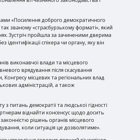
ами «Посилення доброго демократичного
 у так званому «страсбурзькому форматі», який
нях. Зустріч пройшла за зачиненими дверима
 ідентифікації спікера чи органу, яку він
ганів виконавчої влади та місцевого
невого врядування після скасування
, Конгресу місцевих та регіональних влад
ькових адміністрацій, а також
 з питань демократії та людської гідності
ртнерам віднайти консенсус щодо досить
а законністю рішень органів місцевого
ування, коли ситуація це дозволятиме».
ого управління говорив перший віцеспікер