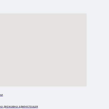
ни
а державна адміністрація