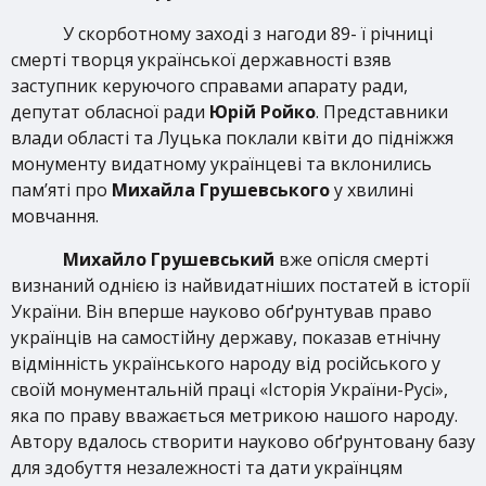
У скорботному заході з нагоди 89- ї річниці
смерті творця української державності взяв
заступник керуючого справами апарату ради,
депутат обласної ради
Юрій Ройко
. Представники
влади області та Луцька поклали квіти до підніжжя
монументу видатному українцеві та вклонились
пам’яті про
Михайла Грушевського
у хвилині
мовчання.
Михайло Грушевський
вже опісля смерті
визнаний однією із найвидатніших постатей в історії
України. Він вперше науково обґрунтував право
українців на самостійну державу, показав етнічну
відмінність українського народу від російського у
своїй монументальній праці «Історія України-Русі»,
яка по праву вважається метрикою нашого народу.
Автору вдалось створити науково обґрунтовану базу
для здобуття незалежності та дати українцям