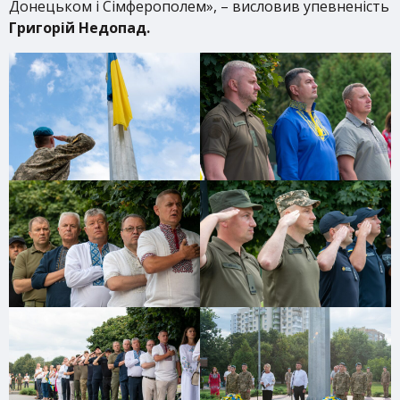
Донецьком і Сімферополем», – висловив упевненість
Григорій Недопад.