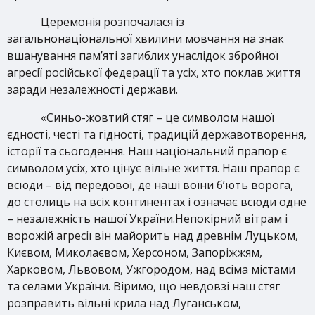
Церемонія розпочалася із
загальнонаціональної хвилини мовчання на знак
вшанування пам’яті загиблих унаслідок збройної
агресії російської федерації та усіх, хто поклав
життя
заради незалежності держави.
«Синьо-жовтий стяг – це символом нашої
єдності, честі та гідності, традицій державотворення,
історії та сьогодення. Наш національний прапор є
символом усіх, хто цінує вільне життя. Наш прапор є
всюди – від передової, де наші воїни б’ють ворога,
до столиць на всіх континентах і означає всюди одне
– незалежність нашої України.Непокірний вітрам і
ворожій агресії він майорить над древнім Луцьком,
Києвом, Миколаєвом, Херсоном, Запоріжжям,
Харковом, Львовом, Ужгородом, над всіма містами
та селами України. Віримо, що невдовзі наш стяг
розправить вільні крила над Луганськом,