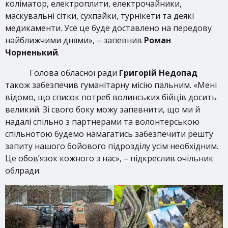
коліматор, електроплити, електрочайники,
маскувальні сітки, сухпайки, турнікети та деякі
медикаменти. Усе це буде доставлено на передову
найближчими днями», – запевнив
Роман
Чорненький
.
Голова обласної ради
Григорій Недопад
також забезпечив гуманітарну місію пальним. «Мені
відомо, що список потреб волинських бійців досить
великий. Зі свого боку можу запевнити, що ми й
надалі спільно з партнерами та волонтерською
спільнотою будемо намагатись забезпечити решту
запиту нашого бойового підрозділу усім необхідним.
Це обов’язок кожного з нас», – підкреслив очільник
облради.