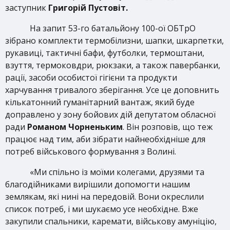
заступник
Григорій Пустовіт.
На запит 53-го батальйону 100-ої ОБТрО
зібрано комплекти термобілизни, шапки, шкарпетки,
рукавиці, тактичні бафи, футболки, термоштани,
взуття, термоковдри, рюкзаки, а також павербанки,
рації, засоби особистої гігієни та продукти
харчування тривалого зберігання. Усе це доповнить
кількатонний гуманітарний вантаж, який буде
доправлено у зону бойових дій депутатом обласної
ради
Романом Чорненьким
. Він розповів, що теж
працює над тим, аби зібрати найнеобхідніше для
потреб військового формування з Волині.
«Ми спільно із моїми колегами, друзями та
благодійниками вирішили допомогти нашим
землякам, які нині на передовій. Вони окреслили
список потреб, і ми шукаємо усе необхідне. Вже
закупили спальники, каремати, військову амуніцію,